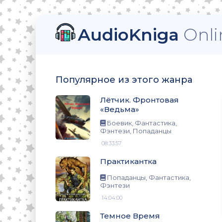
AudioKniga
Onli
ьма»
зи, Попаданцы
Популярное из этого жанра
Лётчик. Фронтовая
«Ведьма»
нтези
Боевик, Фантастика,
Фэнтези, Попаданцы
08:33:57
Практикантка
Попаданцы, Фантастика,
Фэнтези
14:04:00
Темное Время