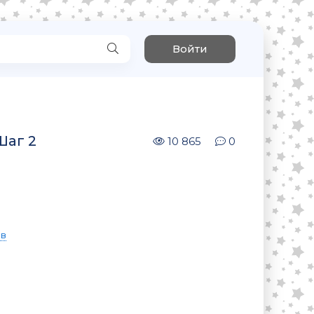
Войти
Шаг 2
10 865
0
ев