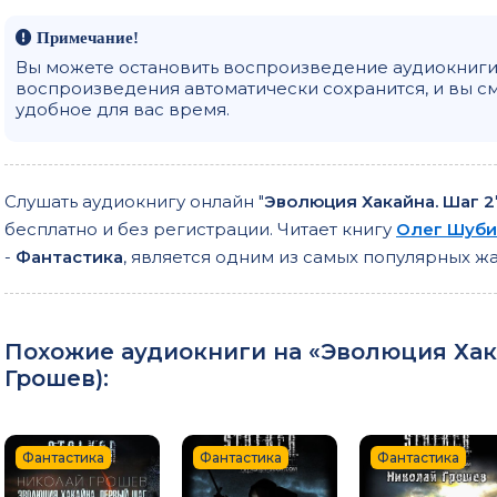
020-chast-06-01
Примечание!
021-chast-06-02
Вы можете остановить воспроизведение аудиокниги 
воспроизведения автоматически сохранится, и вы с
022-chast-06-03
удобное для вас время.
023-chast-07-01
024-chast-07-02
Слушать аудиокнигу онлайн "
Эволюция Хакайна. Шаг 2
025-chast-07-03
бесплатно и без регистрации. Читает книгу
Олег Шуби
026-chast-07-04
-
Фантастика
, является одним из самых популярных 
027-chast-07-05
028-chast-07-06
Похожие аудиокниги на «Эволюция Хакай
029-chast-07-07
Грошев
):
Фантастика
Фантастика
Фантастика