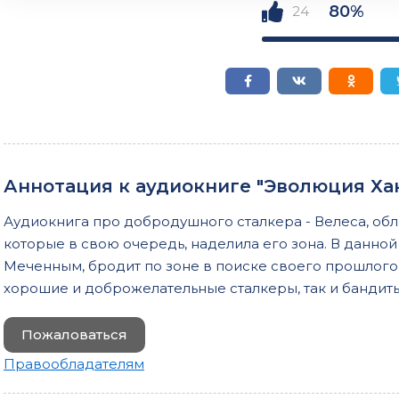
007-chast-03-03
80%
24
008-chast-03-04
009-chast-04-01
010-chast-04-02
011-chast-04-03
012-chast-05-01
Аннотация к аудиокниге "Эволюция Хак
013-chast-05-02
Аудиокнига про добродушного сталкера - Велеса, об
014-chast-05-03
которые в свою очередь, наделила его зона. В данно
015-chast-05-04
Меченным, бродит по зоне в поиске своего прошлого. 
хорошие и доброжелательные сталкеры, так и бандиты
016-chast-05-05
017-chast-05-06
Пожаловаться
018-chast-05-07
Правообладателям
019-chast-05-08