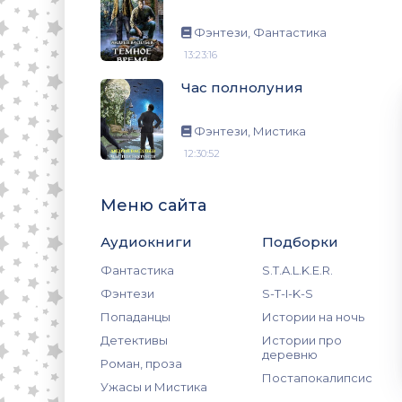
Фэнтези, Фантастика
13:23:16
Час полнолуния
Фэнтези, Мистика
12:30:52
Меню сайта
Аудиокниги
Подборки
Фантастика
S.T.A.L.K.E.R.
Фэнтези
S-T-I-K-S
Попаданцы
Истории на ночь
Детективы
Истории про
деревню
Роман, проза
Постапокалипсис
Ужасы и Мистика