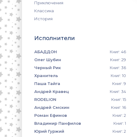
Приключения
Классика
История
Исполнители
АБАДДОН
Книг: 46
Олег Шубин
Книг: 29
Черный Рик
Книг: 36
Хранитель
Книг: 10
Паша Тайга
Книг: 9
Андрей Кравец
Книг: 34
RODELION
Книг: 15
Андрей Смскин
Книг: 16
Роман Ефимов
Книг: 2
Владимир Панфилов
Книг: 1
Юрий Гуржий
Книг: 2