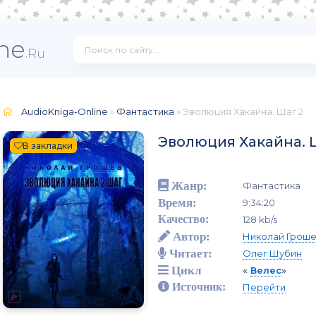
ne
.Ru
AudioKniga-Online
»
Фантастика
» Эволюция Хакайна. Шаг 2
Эволюция Хакайна. 
В закладки
Жанр:
Фантастика
Время:
9:34:20
Качество:
128 kb/s
Автор:
Николай Грош
Читает:
Олег Шубин
Цикл
«
Велес
»
Источник:
Перейти