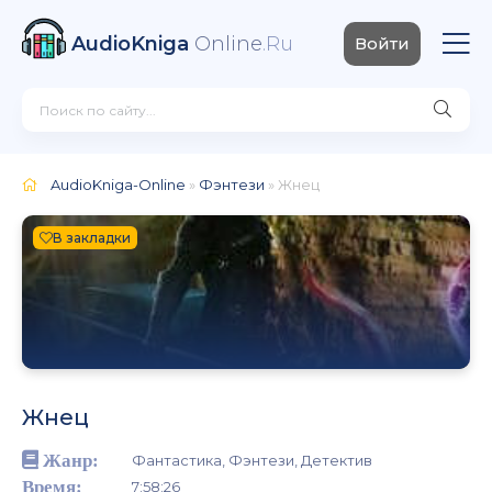
AudioKniga
Online
.Ru
Войти
AudioKniga-Online
»
Фэнтези
» Жнец
В закладки
Жнец
Жанр:
Фантастика, Фэнтези, Детектив
Время:
7:58:26