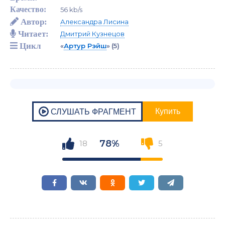
Качество:
56 kb/s
Автор:
Александра Лисина
Читает:
Дмитрий Кузнецов
Цикл
«
Артур Рэйш
»
(5)
78%
18
5