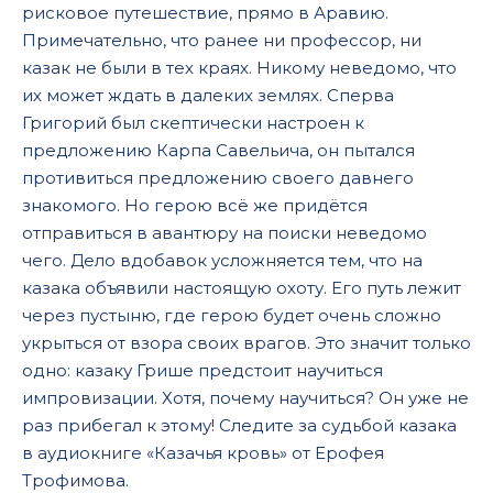
рисковое путешествие, прямо в Аравию.
Примечательно, что ранее ни профессор, ни
казак не были в тех краях. Никому неведомо, что
их может ждать в далеких землях. Сперва
Григорий был скептически настроен к
предложению Карпа Савельича, он пытался
противиться предложению своего давнего
знакомого. Но герою всё же придётся
отправиться в авантюру на поиски неведомо
чего. Дело вдобавок усложняется тем, что на
казака объявили настоящую охоту. Его путь лежит
через пустыню, где герою будет очень сложно
укрыться от взора своих врагов. Это значит только
одно: казаку Грише предстоит научиться
импровизации. Хотя, почему научиться? Он уже не
раз прибегал к этому! Следите за судьбой казака
в аудиокниге «Казачья кровь» от Ерофея
Трофимова.