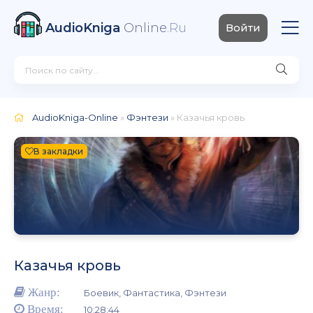
AudioKniga
Online
.Ru
Войти
AudioKniga-Online
»
Фэнтези
» Казачья кровь
В закладки
Казачья кровь
Жанр:
Боевик, Фантастика, Фэнтези
Время:
10:28:44