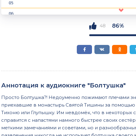
05
06
07
86%
48
08
09
10
11
12
Аннотация к аудиокниге "Болтушка"
13
Просто Болтушка?! Недоуменно пожимают плечами зна
14
приехавшие в монастырь Святой Тишины за помощью 
15
Тихоню или Глупышку. Им невдомёк, что в некоторых 
справится с напастями намного быстрее своих сестёр 
16
меткими замечаниями и советами, но и разнообразн
17
развлечения никогда не использует болтушка своего м