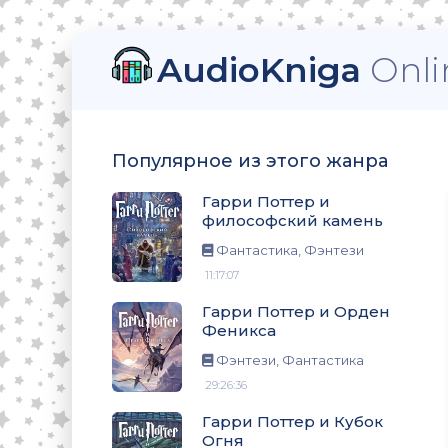
AudioKniga
Onli
ский камень
Популярное из этого жанра
еникса
Гарри Поттер и
философский камень
Фантастика, Фэнтези
11:17:07
ня
Гарри Поттер и Орден
Феникса
Фэнтези, Фантастика
29:26:36
омната
Гарри Поттер и Кубок
Огня