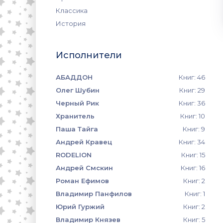
Классика
История
Исполнители
АБАДДОН
Книг: 46
Олег Шубин
Книг: 29
Черный Рик
Книг: 36
Хранитель
Книг: 10
Паша Тайга
Книг: 9
Андрей Кравец
Книг: 34
RODELION
Книг: 15
Андрей Смскин
Книг: 16
Роман Ефимов
Книг: 2
Владимир Панфилов
Книг: 1
Юрий Гуржий
Книг: 2
Владимир Князев
Книг: 5