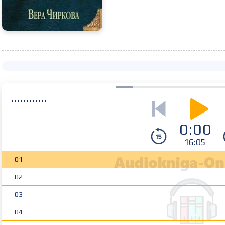
0:00
16:05
01
02
03
04