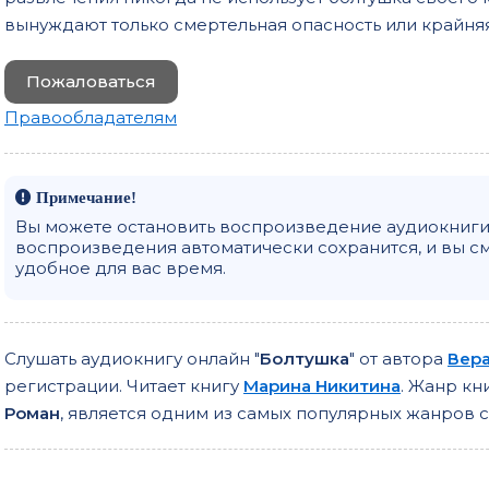
18
вынуждают только смертельная опасность или крайня
19
Пожаловаться
20
Правообладателям
21
22
Примечание!
23
Вы можете остановить воспроизведение аудиокниги 
воспроизведения автоматически сохранится, и вы с
24
удобное для вас время.
25
26
Слушать аудиокнигу онлайн "
Болтушка
" от автора
Вера
27
регистрации. Читает книгу
Марина Никитина
. Жанр кн
28
Роман
, является одним из самых популярных жанров 
29
30