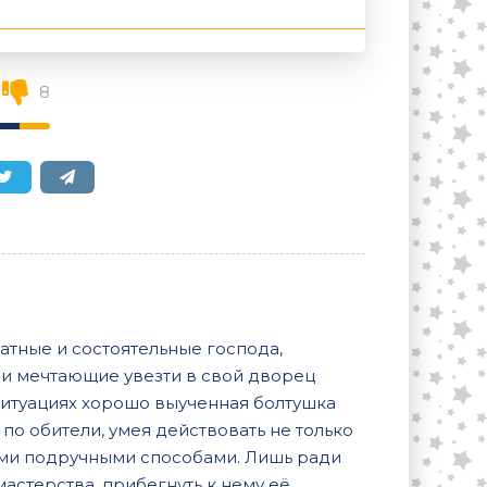
8
тные и состоятельные господа,
и мечтающие увезти в свой дворец
ситуациях хорошо выученная болтушка
по обители, умея действовать не только
ыми подручными способами. Лишь ради
астерства, прибегнуть к нему её