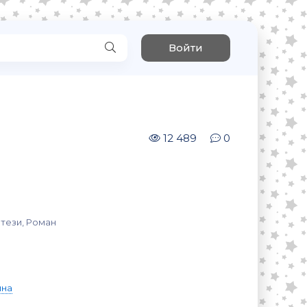
Войти
12 489
0
тези, Роман
ина