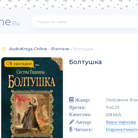
ne
.Ru
AudioKniga-Online
»
Фэнтези
» Болтушка
Болтушка
В закладки
Жанр:
Любовное Фэн
Время:
11:42:25
Качество:
128 kb/s
Автор:
Вера Чиркова
Читает:
Марина Никит