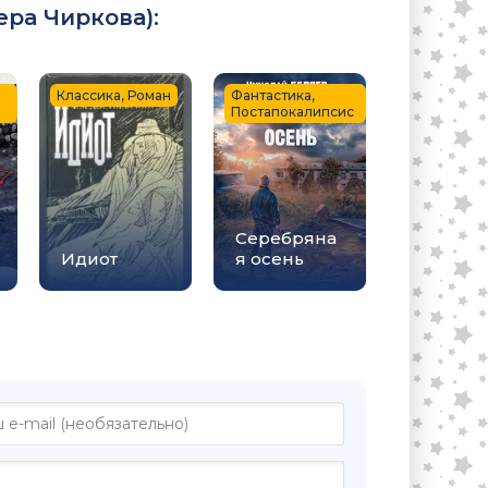
ера Чиркова
):
Классика, Роман
Фантастика,
Постапокалипсис
Серебряна
Идиот
я осень