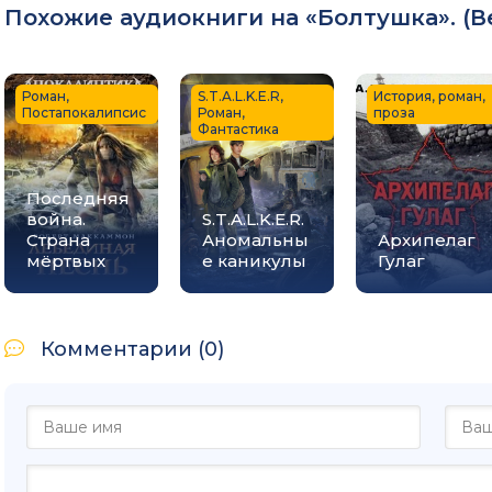
Похожие аудиокниги на «Болтушка». (
В
31
32
Роман,
S.T.A.L.K.E.R,
История, роман,
33
Постапокалипсис
Роман,
проза
Фантастика
34
35
Последняя
война.
36
S.T.A.L.K.E.R.
Страна
Аномальны
Архипелаг
37
мёртвых
е каникулы
Гулаг
Комментарии (0)