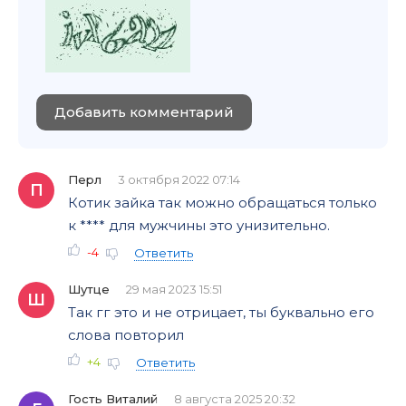
Добавить комментарий
Перл
3 октября 2022 07:14
П
Котик зайка так можно обращаться только
к **** для мужчины это унизительно.
-4
Ответить
Шутце
29 мая 2023 15:51
Ш
Так гг это и не отрицает, ты буквально его
слова повторил
+4
Ответить
Гость Виталий
8 августа 2025 20:32