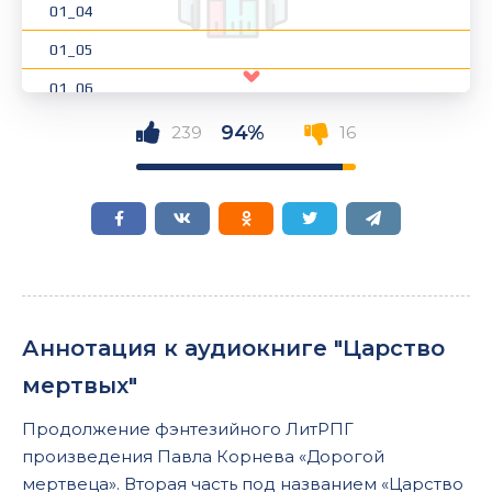
01_04
01_05
01_06
02_01
94%
239
16
02_02
02_03
02_04
02_05
02_06
Аннотация к аудиокниге "Царство
02_07
мертвых"
02_08
Продолжение фэнтезийного ЛитРПГ
03_01
произведения Павла Корнева «Дорогой
03_02
мертвеца». Вторая часть под названием «Царство