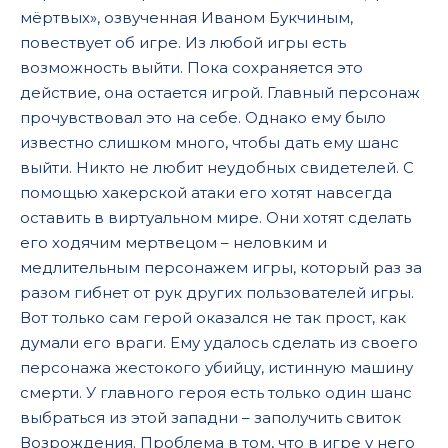
мёртвых», озвученная Иваном Букчиным,
03_03
повествует об игре. Из любой игры есть
03_04
возможность выйти. Пока сохраняется это
03_05
действие, она остается игрой. Главный персонаж
прочувствовал это на себе. Однако ему было
03_06
известно слишком много, чтобы дать ему шанс
03_07
выйти. Никто не любит неудобных свидетелей. С
помощью хакерской атаки его хотят навсегда
04_01
оставить в виртуальном мире. Они хотят сделать
04_02
его ходячим мертвецом – неловким и
04_03
медлительным персонажем игры, который раз за
разом гибнет от рук других пользователей игры.
04_04
Вот только сам герой оказался не так прост, как
04_05
думали его враги. Ему удалось сделать из своего
персонажа жестокого убийцу, истинную машину
05_01
смерти. У главного героя есть только один шанс
05_02
выбраться из этой западни – заполучить свиток
05_03
Возрождения. Проблема в том, что в игре у него