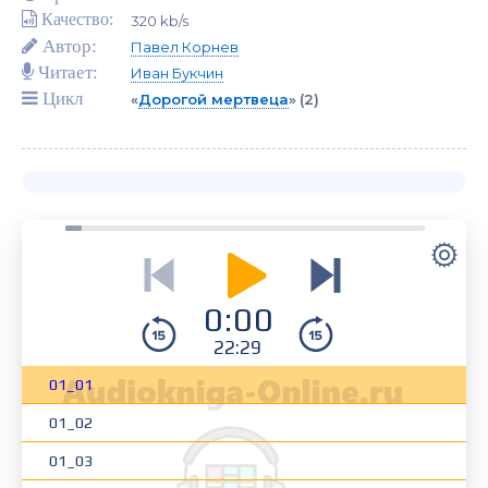
Качество:
320 kb/s
Автор:
Павел Корнев
Читает:
Иван Букчин
Цикл
«
Дорогой мертвеца
»
(2)
0:00
22:29
01_01
01_02
01_03