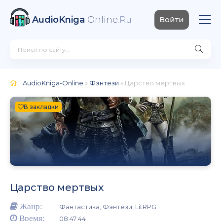
AudioKniga
Online
.Ru
Войти
AudioKniga-Online
»
Фэнтези
» Царство мертвых
В закладки
Царство мертвых
Жанр:
Фантастика, Фэнтези, LitRPG
Время:
08:47:44