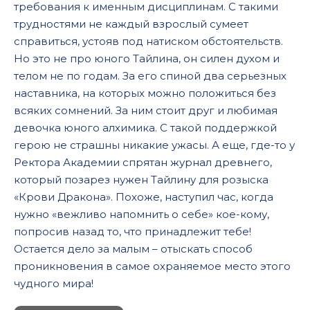
требования к именным дисциплинам. С такими
трудностями не каждый взрослый сумеет
справиться, устояв под натиском обстоятельств.
Но это не про юного Тайлина, он силен духом и
телом не по годам. За его спиной два серьезных
наставника, на которых можно положиться без
всяких сомнений. За ним стоит друг и любимая
девочка юного алхимика. С такой поддержкой
герою не страшны никакие ужасы. А еще, где-то у
Ректора Академии спрятан журнал древнего,
который позарез нужен Тайлину для розыска
«Крови Дракона». Похоже, наступил час, когда
нужно «вежливо напомнить о себе» кое-кому,
попросив назад то, что принадлежит тебе!
Остается дело за малым – отыскать способ
проникновения в самое охраняемое место этого
чудного мира!