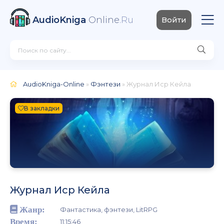
AudioKniga
Online
.Ru
Войти
AudioKniga-Online
»
Фэнтези
» Журнал Иср Кейла
В закладки
Журнал Иср Кейла
Жанр:
Фантастика, фэнтези, LitRPG
Время:
11:15:46