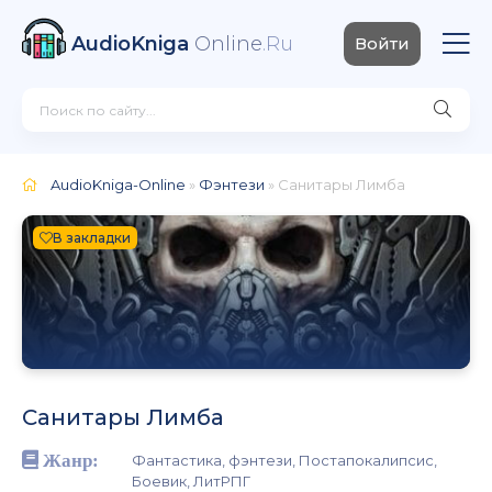
AudioKniga
Online
.Ru
Войти
AudioKniga-Online
»
Фэнтези
» Санитары Лимба
В закладки
Санитары Лимба
Жанр:
Фантастика, фэнтези, Постапокалипсис,
Боевик, ЛитРПГ