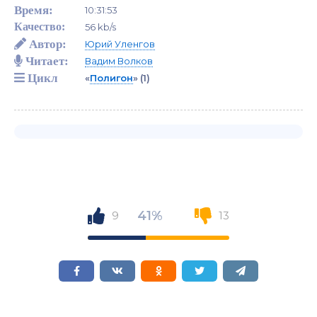
Время:
10:31:53
Качество:
56 kb/s
Автор:
Юрий Уленгов
Читает:
Вадим Волков
Цикл
«
Полигон
»
(1)
41%
9
13