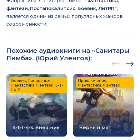
Жанр книги "Санитары Лимба" -
Фантастика,
фэнтези, Постапокалипсис, Боевик, ЛитРПГ
,
является одним из самых популярных жанров
современности.
Похожие аудиокниги на «Санитары
Лимба». (
Юрий Уленгов
):
Боевик, Попаданцы,
Приключения,
Фантастика, Фэнтези, S-T-
Фантастика, Фэнтези
I-K-S
S-T-I-K-S. Внешник
Чёрный маг