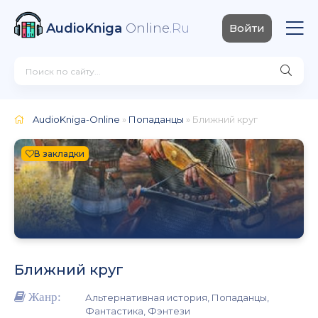
AudioKniga
Online
.Ru
Войти
AudioKniga-Online
»
Попаданцы
» Ближний круг
В закладки
Ближний круг
Жанр:
Альтернативная история, Попаданцы,
Фантастика, Фэнтези