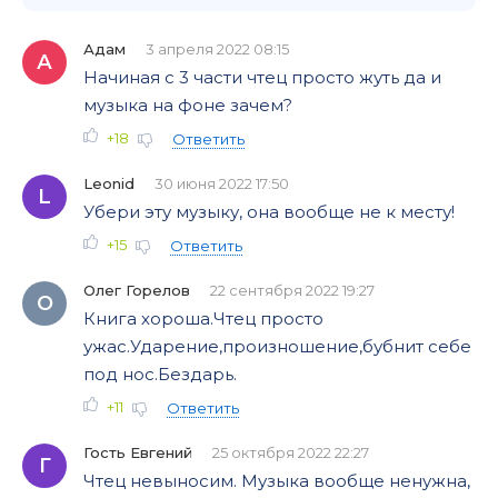
Адам
3 апреля 2022 08:15
А
Начиная с 3 части чтец просто жуть да и
музыка на фоне зачем?
+18
Ответить
Leonid
30 июня 2022 17:50
L
Убери эту музыку, она вообще не к месту!
+15
Ответить
Олег Горелов
22 сентября 2022 19:27
О
Книга хороша.Чтец просто
ужас.Ударение,произношение,бубнит себе
под нос.Бездарь.
+11
Ответить
Гость Евгений
25 октября 2022 22:27
Г
Чтец невыносим. Музыка вообще ненужна,