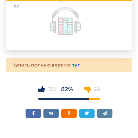
02
Купить полную версию
тут
82%
130
29