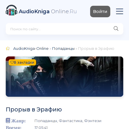
AudioKniga
Online
.Ru
Войти
AudioKniga-Online
»
Попаданцы
» Прорыв в Эрафию
В закладки
Прорыв в Эрафию
Жанр:
Попаданцы, Фантастика, Фэнтези
Время:
17:05:41