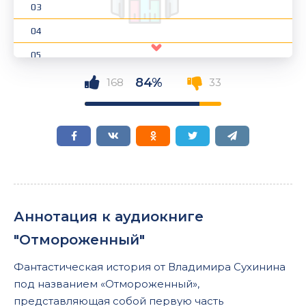
03
04
05
06
84%
168
33
07
08
09
10
11
Аннотация к аудиокниге
12
"Отмороженный"
13
Фантастическая история от Владимира Сухинина
14
под названием «Отмороженный»,
15
представляющая собой первую часть