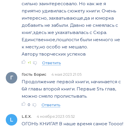
сильно заинтересовало. Но как же я
приятно удивилась сюжету книги. Очень
интересно, захватывающе,да и юморка
добавить не забыли. Давно не смеялась с
книг,здесь же ухахатывалась с Сюра.
Единственное,пошлости были немного не
к месту,но особо не мешало.
Автору творческих успехов
+1
Ответить
Гость Борис
4 мая 2023 21:05
Г
Продолжение первой книги, начинается с
6й главы второй книги. Первые 5ть глав,
можно смело пролистывать.
0
Ответить
L.E.X.
4 ноября 2023 05:52
L
ОГОНЬ КНИГА!!! В наше время самое Тоооо!