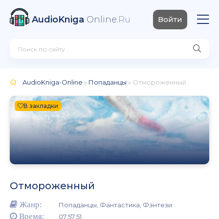
AudioKniga
Online
.Ru
Войти
AudioKniga-Online
»
Попаданцы
» Отмороженный
В закладки
Отмороженный
Жанр:
Попаданцы, Фантастика, Фэнтези
Время:
07:57:51