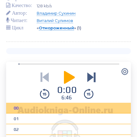
Качество:
128 kb/s
Автор:
Владимир Сухинин
Читает:
Виталий Сулимов
Цикл
«
Отмороженный
»
(1)
0:00
6:46
00
01
02