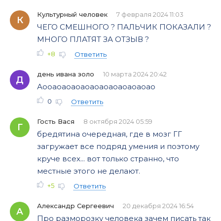
Культурный человек
7 февраля 2024 11:03
К
ЧЕГО СМЕШНОГО ? ПАЛЬЧИК ПОКАЗАЛИ ?
МНОГО ПЛАТЯТ ЗА ОТЗЫВ ?
+8
Ответить
день ивана золо
10 марта 2024 20:42
Д
Аооаоаоаоаоаоаоаоаоаоаоао
0
Ответить
Гость Вася
8 октября 2024 05:59
Г
бредятина очередная, где в мозг ГГ
загружает все подряд умения и поэтому
круче всех... вот только странно, что
местные этого не делают.
+5
Ответить
Александр Сергеевич
20 декабря 2024 16:54
А
Про разморозку человека зачем писать так