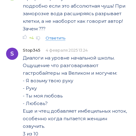
подробно если это абсолютная чушь! При
заморозке вода расширяясь разрывает
клетки, а не наоборот как говорит автор!
Зачем ???
+4
Ответить
Stop345
4 февраля 2025 13:24
S
Диалоги на уровне начальной школы.
Ощущение что разговаривают
гастробайтеры на Великом и могучем:
- Я возьму твою руку
- Руку
- Ты моя любовь
- Любовь?
Еще и чтец добавляет имбецильных ноток,
особенно когда пытается женщин
озвучить.
3 из 10