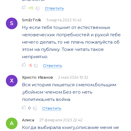
+15
Ответить
SmErTnIk
5 марта 2023 10:42
S
Ну если тебя тошнит от естественных
человеческих потребностей и рукой тебе
нечего делать, то не плачь пожалуйста об
этом на публику. Тоже читать такое
неприятно.
-5
Ответить
Христо Иванов
2 мая 2024 19:32
Х
Вся история пишеться смелом,больщим
,убойном членом.Без его неть
политика,неть война.
0
Ответить
Алиса
27 февраля 2023 22:42
А
Когда выбирала книгу,описание меня не