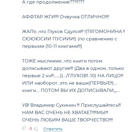
А где продолжение???!!???
АФФТАР ЖГИ!!!! Очвучка ОТЛИЧНО!!!!
ЖАЛЬ ,что Глухов Сдулся!!! !(ТЯГОМОНИНА !!
СЮЮЮСИИ ПУСИИИ!) (по сравнению с
первыми (10-11 книгами!!!)
ТОЖЕ мыслииии...что книги потом
дописывают другие!!! (Два в одном...только
первые 2 кн!!!.......)).../ГЛУХОВ1..10) НА ЛИЦО!!!
ИЛИ наоборот...это не ваши(ПЕРВЫЕ!!)....
книги.... ПОТОМ ВЫ ИХ ДОПИСЫВАЛИ,,,....
УВ! Владимир Сухинин !!! Прислушайтесь!!!
НАМ ВАС ОЧЕНЬ НЕ ХВАТАЕТ!!!!!МЫ!!!
ОЧЕНЬ ЛЮБИМ ВАШЕ ТВОРЧЕСТВО!!!!
-5
Ответить