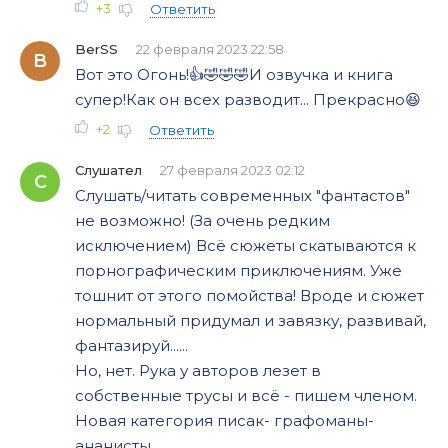
+3
Ответить
BerSS
22 февраля 2023 22:58
B
Вот это Огонь!👍🤣🤣🤣И озвучка и книга
супер!Как он всех разводит... Прекрасно😆
+2
Ответить
Слушател
27 февраля 2023 02:12
С
Слушать/читать современных "фантастов"
не возможно! (За очень редким
исключением) Всё сюжеты скатываются к
порнографическим приключениям. Уже
тошнит от этого помойства! Вроде и сюжет
нормальный придумал и завязку, развивай,
фантазируй......
Но, нет. Рука у авторов лезет в
собственные трусы и всё - пишем членом.
Новая категория писак- графоманы-
ананисты.