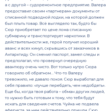
а с другой – судоремонтное предприятие. Валера
предоставил своим «партнерам» документы от
списанной подводной лодки, на которой должен
был плыть товар. Всё выглядело так, будто бы
Сюр приобретает по цене лома списанную
субмарину и транспортирует наркотики. В
действительности же, герой получил хороший
аванс и всех кинул, скрывшись от заказчиков в
Антарктиду. Он сменил паспорт, замел следы и
предполагал, что провернул очередную
авантюру очень чисто. Вот только нутро Сюра
говорило об обратном… Что-то Валеру
тревожило, не давало покоя. Сюр выработал для
себя правило: «лучше перебдеть, чем недобдеть».
Еще бы, когда твоя работа – обман других людей,
то нужно быть готовым к тому, что тебя будут
искать для сведения счетов. Чуйка не подвела
афериста, за ним действительно пришли. Сюр