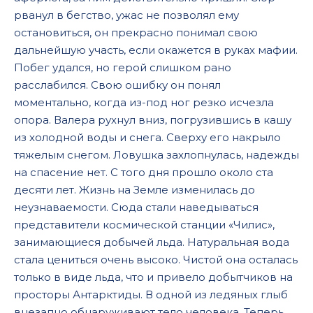
рванул в бегство, ужас не позволял ему
остановиться, он прекрасно понимал свою
дальнейшую участь, если окажется в руках мафии.
Побег удался, но герой слишком рано
расслабился. Свою ошибку он понял
моментально, когда из-под ног резко исчезла
опора. Валера рухнул вниз, погрузившись в кашу
из холодной воды и снега. Сверху его накрыло
тяжелым снегом. Ловушка захлопнулась, надежды
на спасение нет. С того дня прошло около ста
десяти лет. Жизнь на Земле изменилась до
неузнаваемости. Сюда стали наведываться
представители космической станции «Чилис»,
занимающиеся добычей льда. Натуральная вода
стала цениться очень высоко. Чистой она осталась
только в виде льда, что и привело добытчиков на
просторы Антарктиды. В одной из ледяных глыб
внезапно обнаруживают тело человека. Теперь