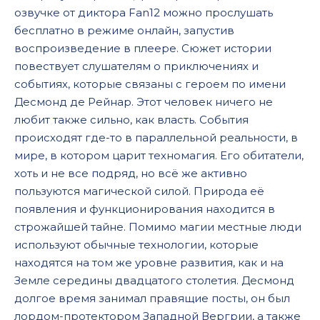
озвучке от диктора Fan12 можно прослушать
17
бесплатно в режиме онлайн, запустив
18
воспроизведение в плеере. Сюжет истории
19
повествует слушателям о приключениях и
событиях, которые связаны с героем по имени
20
Десмонд де Рейнар. Этот человек ничего не
21
любит также сильно, как власть. События
происходят где-то в параллельной реальности, в
22
мире, в котором царит техномагия. Его обитатели,
23
хоть и не все подряд, но всё же активно
24
пользуются магической силой. Природа её
появления и функционирования находится в
строжайшей тайне. Помимо магии местные люди
используют обычные технологии, которые
находятся на том же уровне развития, как и на
Земле середины двадцатого столетия. Десмонд
долгое время занимал правящие посты, он был
лордом-протектором Западной Вергрии, а также