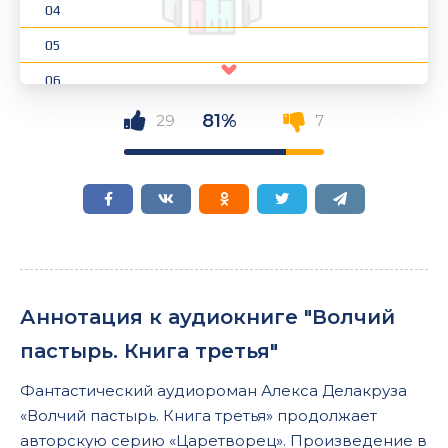
04
05
06
07
81%
29
7
08
09
10
11
12
Аннотация к аудиокниге "Волчий
13
пастырь. Книга третья"
14
Фантастический аудиороман Алекса Делакруза
15
«Волчий пастырь. Книга третья» продолжает
16
авторскую серию «Царетворец». Произведение в