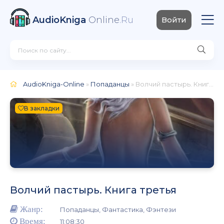
AudioKniga
Online
.Ru
Войти
AudioKniga-Online
»
Попаданцы
» Волчий пастырь. Книга третья
В закладки
Волчий пастырь. Книга третья
Жанр:
Попаданцы, Фантастика, Фэнтези
Время:
11:08:30