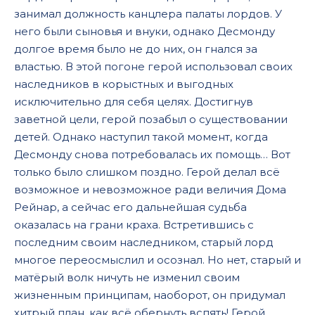
занимал должность канцлера палаты лордов. У
него были сыновья и внуки, однако Десмонду
долгое время было не до них, он гнался за
властью. В этой погоне герой использовал своих
наследников в корыстных и выгодных
исключительно для себя целях. Достигнув
заветной цели, герой позабыл о существовании
детей. Однако наступил такой момент, когда
Десмонду снова потребовалась их помощь… Вот
только было слишком поздно. Герой делал всё
возможное и невозможное ради величия Дома
Рейнар, а сейчас его дальнейшая судьба
оказалась на грани краха. Встретившись с
последним своим наследником, старый лорд
многое переосмыслил и осознал. Но нет, старый и
матёрый волк ничуть не изменил своим
жизненным принципам, наоборот, он придумал
хитрый план, как всё обернуть вспять! Герой