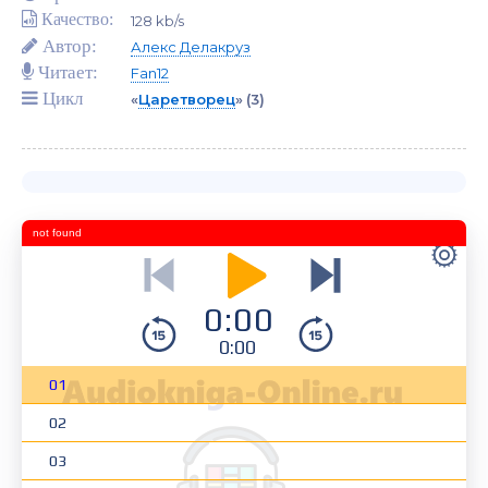
Качество:
128 kb/s
Автор:
Алекс Делакруз
Читает:
Fan12
Цикл
«
Царетворец
»
(3)
not found
0:00
0:00
01
02
03