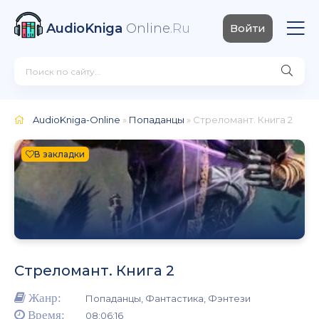
AudioKniga
Online
.Ru
Войти
AudioKniga-Online
»
Попаданцы
» Стреломант. Книга 2
В закладки
Стреломант. Книга 2
Жанр:
Попаданцы, Фантастика, Фэнтези
Время:
08:06:16