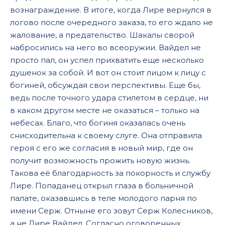
вознаграждение. В итоге, когда Лире вернулся в
логово после очередного заказа, то его ждало не
жалование, а предательство. Шакалы сворой
набросились на него во всеоружии. Вайдел не
просто пал, он успел прихватить еще несколько
душенок за собой. И вот он стоит лицом к лицу с
богиней, обсуждая свои перспективы. Еще бы,
ведь после точного удара стилетом в сердце, ни
в каком другом месте не оказаться – только на
небесах. Благо, что богиня оказалась очень
снисходительна к своему слуге. Она отправила
героя с его же согласия в новый мир, где он
получит возможность прожить новую жизнь.
Такова её благодарность за покорность и службу
Лире. Попаданец открыл глаза в больничной
палате, оказавшись в теле молодого парня по
имени Серж. Отныне его зовут Серж Колесников,
а не Лире Вайдел. Согласно оговоренных