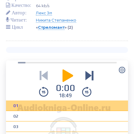
Качество:
64 kb/s
Автор:
Лекс Эл
Читает:
Никита Степаненко
Цикл
«
Стреломант
»
(2)
0:00
18:49
01
02
03