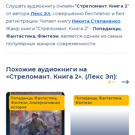
Слушать аудиокнигу онлайн "
Стреломант. Книга 2
"
от автора
Лекс Эл
, совершенно бесплатно и без
регистрации. Читает книгу
Никита Степаненко
.
Жанр книги "Стреломант. Книга 2" -
Попаданцы,
Фантастика, Фэнтези
, является одним из самых
популярных жанров современности.
Похожие аудиокниги на
«Стреломант. Книга 2». (
Лекс Эл
):
Попаданцы, Фантастика,
Попаданцы, Фантастика,
Фэнтези, Альтернативная
Фэнтези
история