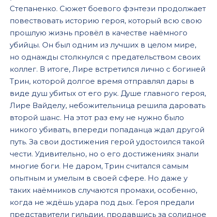
Степаненко. Сюжет боевого фэнтези продолжает
17
повествовать историю героя, который всю свою
18
прошлую жизнь провёл в качестве наёмного
19
убийцы. Он был одним из лучших в целом мире,
но однажды столкнулся с предательством своих
20
коллег. В итоге, Лире встретился лично с богиней
21
Трин, которой долгое время отправлял дары в
виде душ убитых от его рук. Душе главного героя,
22
Лире Вайделу, небожительница решила даровать
23
второй шанс. На этот раз ему не нужно было
24
никого убивать, впереди попаданца ждал другой
путь. За свои достижения герой удостоился такой
25
чести. Удивительно, но о его достижениях знали
многие боги. Не даром, Трин считался самым
опытным и умелым в своей сфере. Но даже у
таких наёмников случаются промахи, особенно,
когда не ждёшь удара под дых. Героя предали
представители гильдии, продавшись за солидное