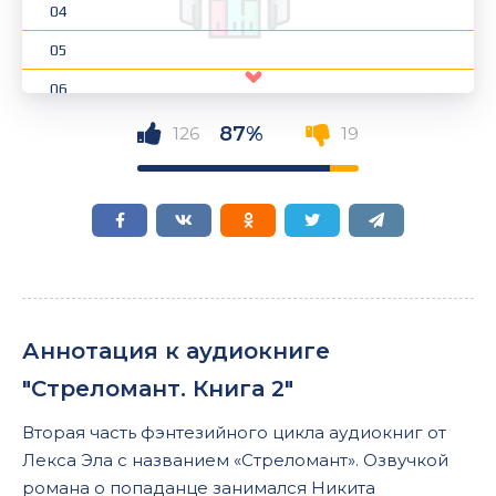
04
05
06
07
87%
126
19
08
09
10
11
12
Аннотация к аудиокниге
13
"Стреломант. Книга 2"
14
Вторая часть фэнтезийного цикла аудиокниг от
15
Лекса Эла с названием «Стреломант». Озвучкой
16
романа о попаданце занимался Никита