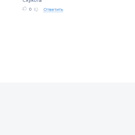
Скукота
0
Ответить