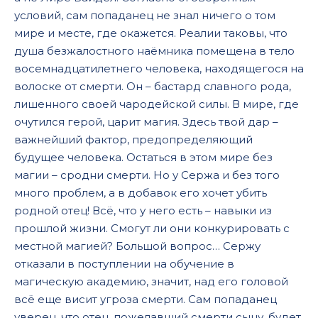
условий, сам попаданец не знал ничего о том
мире и месте, где окажется. Реалии таковы, что
душа безжалостного наёмника помещена в тело
восемнадцатилетнего человека, находящегося на
волоске от смерти. Он – бастард славного рода,
лишенного своей чародейской силы. В мире, где
очутился герой, царит магия. Здесь твой дар –
важнейший фактор, предопределяющий
будущее человека. Остаться в этом мире без
магии – сродни смерти. Но у Сержа и без того
много проблем, а в добавок его хочет убить
родной отец! Всё, что у него есть – навыки из
прошлой жизни. Смогут ли они конкурировать с
местной магией? Большой вопрос… Сержу
отказали в поступлении на обучение в
магическую академию, значит, над его головой
всё еще висит угроза смерти. Сам попаданец
уверен, что отец, пожелавший смерти сыну, будет