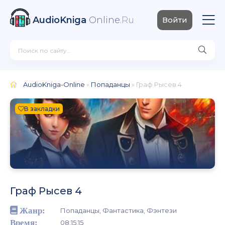
AudioKniga
Online
.Ru
Войти
AudioKniga-Online
»
Попаданцы
» Граф Рысев 4
В закладки
Граф Рысев 4
Жанр:
Попаданцы, Фантастика, Фэнтези
Время:
08:15:15