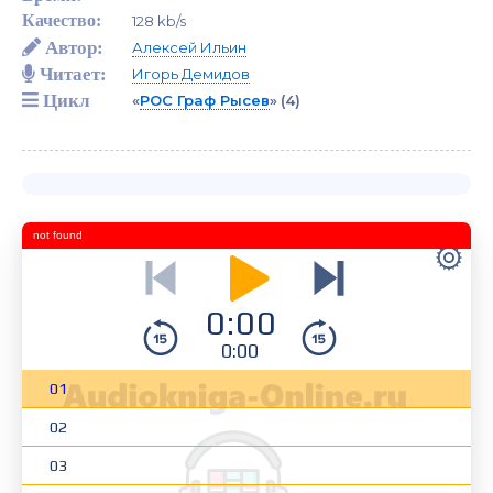
Качество:
128 kb/s
Автор:
Алексей Ильин
Читает:
Игорь Демидов
Цикл
«
РОС Граф Рысев
»
(4)
not found
0:00
0:00
01
02
03