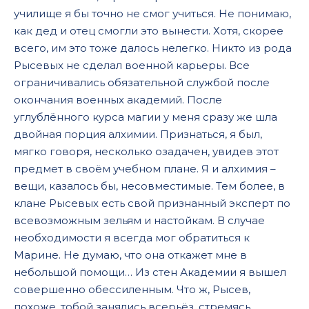
училище я бы точно не смог учиться. Не понимаю,
как дед и отец смогли это вынести. Хотя, скорее
всего, им это тоже далось нелегко. Никто из рода
Рысевых не сделал военной карьеры. Все
ограничивались обязательной службой после
окончания военных академий. После
углублённого курса магии у меня сразу же шла
двойная порция алхимии. Признаться, я был,
мягко говоря, несколько озадачен, увидев этот
предмет в своём учебном плане. Я и алхимия –
вещи, казалось бы, несовместимые. Тем более, в
клане Рысевых есть свой признанный эксперт по
всевозможным зельям и настойкам. В случае
необходимости я всегда мог обратиться к
Марине. Не думаю, что она откажет мне в
небольшой помощи… Из стен Академии я вышел
совершенно обессиленным. Что ж, Рысев,
похоже, тобой занялись всерьёз, стремясь