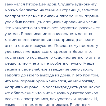
занимался Игорь Демидов. Слушать аудиокнигу
17
можно бесплатно на текущей странице, запустив
18
воспроизведение в онлайн-плеере. Мой первый
19
урок был посвящен специализированной магии.
Что конкретно это означает, вероятно, расскажет
20
учитель. В расписании значилось четыре типа
21
магии: специализированная, прикладная, магия
огня и магия в искусстве. Последнему предмету
22
уделялось меньше всего времени. Вероятно,
23
после моего последнего художественного опыта
24
решили, что мне это не особенно нужно. Маша
уехала в своё учебное заведение рано утром,
25
задолго до моего выхода из дома. И это при том,
что мой первый урок начинался, на мой взгляд,
неприлично рано – в восемь тридцать утра. Какое
же облегчение, что мне не нужно участвовать во
всех этих построениях, дежурствах и нарядах. И,
самое главное, строгих приказах. В военном