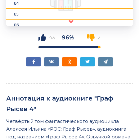
04
05
06
07
96%
43
2
08
09
10
11
12
Аннотация к аудиокниге "Граф
13
Рысев 4"
14
Четвёртый том фантастического аудиоцикла
15
Алексея Ильина «РОС: Граф Рысев», аудиокнига
16
под названием «Граф Рысев 4». Озвучкой романа