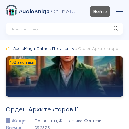
AudioKniga
Online
.Ru
Войти
AudioKniga-Online
»
Попаданцы
» Орден Архитекторов 11
В закладки
Орден Архитекторов 11
Жанр:
Попаданцы, Фантастика, Фэнтези
Время:
09:25:26