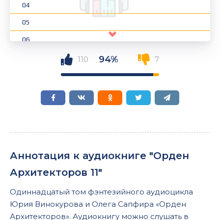
04
05
06
07
94%
110
7
08
09
10
11
12
Аннотация к аудиокниге "Орден
13
Архитекторов 11"
14
Одиннадцатый том фэнтезийного аудиоцикла
15
Юрия Винокурова и Олега Сапфира «Орден
16
Архитекторов». Аудиокнигу можно слушать в