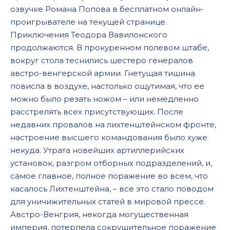
озвучке Романа Попова в бесплатном онлайн-
17
проигрывателе на текущей странице.
18
Приключения Теодора Вавилонского
19
продолжаются. В прокуренном полевом штабе,
вокруг стола теснились шестеро генералов
австро-венгерской армии. Гнетущая тишина
повисла в воздухе, настолько ощутимая, что ее
можно было резать ножом – или немедленно
расстрелять всех присутствующих. После
недавних провалов на лихтенштейнском фронте,
настроение высшего командования было хуже
некуда. Утрата новейших артиллерийских
установок, разгром отборных подразделений, и,
самое главное, полное поражение во всем, что
касалось Лихтенштейна, – все это стало поводом
для уничижительных статей в мировой прессе.
Австро-Венгрия, некогда могущественная
империя, потерпела сокрушительное поражение