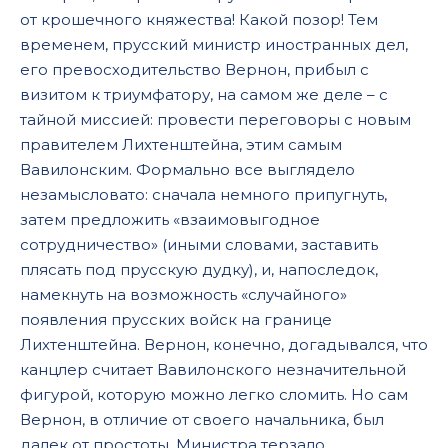
от крошечного княжества! Какой позор! Тем
временем, прусский министр иностранных дел,
его превосходительство Вернон, прибыл с
визитом к триумфатору, на самом же деле – с
тайной миссией: провести переговоры с новым
правителем Лихтенштейна, этим самым
Вавилонским. Формально все выглядело
незамысловато: сначала немного припугнуть,
затем предложить «взаимовыгодное
сотрудничество» (иными словами, заставить
плясать под прусскую дудку), и, напоследок,
намекнуть на возможность «случайного»
появления прусских войск на границе
Лихтенштейна. Вернон, конечно, догадывался, что
канцлер считает Вавилонского незначительной
фигурой, которую можно легко сломить. Но сам
Вернон, в отличие от своего начальника, был
далек от простоты. Министра терзало