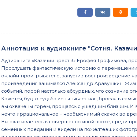
Аннотация к аудиокниге "Сотня. Казачи
Аудиокнига «Казачий крест 3» Ерофея Трофимова, пр
Прослушать фантастическую историю о перемещении
онлайн-проигрывателе, запустив воспроизведение на
произведения занимался Александр Аравушкин. Жизн
событий, порой настолько абсурдных, что сознание от
Кажется, будто судьба испытывает нас, бросая в сам
вы охвачены горем, прощаясь с ушедшим близким. И
нечто иррациональное – необъяснимый скачок во врем
Вы оказываетесь в совершенно иной эпохе, среди пре
семейных преданий и видели на пожелтевших фотогр
ошеломляющая правда: один из ваших пращуров погиб 