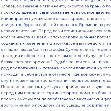
Зловещее знамение? Или нечто, скрытое за гранью п
происходящее, вы сами оказываетесь поражены элект
инициировал путешествие сквозь время. Теперь вы – ч
эпицентре бурных событий прошлого. Времени на ре
незамедлительно. Перед вами стоит титаническая зад
Россия начала XX века – эпоха революционных потряс
социальных изменений. В этом хаосе вам предстоит не
от надвигающейся катастрофы. Сумеете ли вы перепис
трагедии и обеспечить потомкам светлое будущее? И
безжалостного времени? Судьба вашей семьи – в ваши
род продолжился, и потомки смогли появиться на св
приходит в себя в странном месте, где всё кажется ч
смутные, щемящие воспоминания. Боль пронзает тело
Постепенно сквозь шум в ушах пробиваются звуки, по
перед ним предстает картина старого дома, до боли
времени иконы придают обстановке мистический фле
воспоминания о прошлом: рано ушедшие родители и 