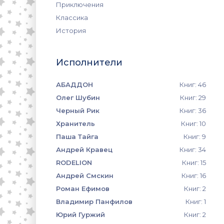
Приключения
Классика
История
Исполнители
АБАДДОН
Книг: 46
Олег Шубин
Книг: 29
Черный Рик
Книг: 36
Хранитель
Книг: 10
Паша Тайга
Книг: 9
Андрей Кравец
Книг: 34
RODELION
Книг: 15
Андрей Смскин
Книг: 16
Роман Ефимов
Книг: 2
Владимир Панфилов
Книг: 1
Юрий Гуржий
Книг: 2