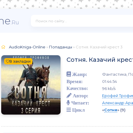
ne
.Ru
AudioKniga-Online
»
Попаданцы
» Сотня. Казачий крест 3
Сотня. Казачий крес
В закладки
Жанр:
Фантастика, П
Время:
01:44:54
Качество:
96 kb/s
Автор:
Ерофей Трофи
Читает:
Александр Ар
Цикл
«
Сотня
»
(9)