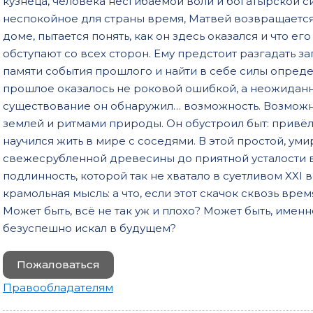
кузнеца, человека несгибаемой воли и богатырской си
неспокойное для страны время, Матвей возвращается
доме, пытается понять, как он здесь оказался и что е
обступают со всех сторон. Ему предстоит разгадать з
памяти события прошлого и найти в себе силы опреде
прошлое оказалось не роковой ошибкой, а неожиданн
существование он обнаружил… возможность. Возможнос
землей и ритмами природы. Он обустроил быт: привёл
научился жить в мире с соседями. В этой простой, ум
свежесрубленной древесины до приятной усталости в 
подлинность, которой так не хватало в суетливом XXI 
крамольная мысль: а что, если этот скачок сквозь вре
Может быть, всё не так уж и плохо? Может быть, именно
безуспешно искал в будущем?
Пожаловаться
Правообладателям