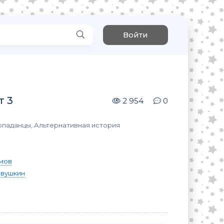
Войти
т 3
2 954
0
опаданцы, Альтернативная история
мов
авушкин