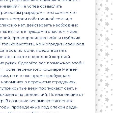
онимания? Не успев осмыслить
рическим разрядом – тем самым, что
асть истории собственной семьи, в
флексию нет, действовать необходимо
ача: выжить в чуждом и опасном мире.
ений, кровопролитных войн и глубоких
 только выстоять, но и оградить свой род
ать ход истории, предотвратить
ли же станете очередной жертвой
х руках. Сделайте всё возможное, чтобы
ет. После пережитого кошмара Матвей
ужим, но в то же время пробуждает
, напоминая о пережитых страданиях.
луприкрытые веки пропускают свет, и
 похожего на дедовский. Потемневшие от
р. В сознании всплывают тягостные
годы, проведенные под опекой деда-