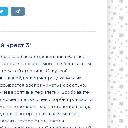
й крест 3"
одолжающая авторский цикл «Сотня».
 героя в прошлое можно в бесплатном
 текущей странице. Озвучкой
ь – калейдоскоп непредсказуемых
казывается воспринимать их реально.
ые невероятные перипетии. Вообразите:
 в момент наивысшей скорби происходит
ени переносит вас на столетие назад.
дков, о которых слышали лишь из
афиях. Вскоре открывается
от удара молнии. Случайность ли это?