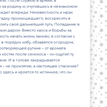
лы. После службы в армии, в
 на родину и, очутившись в незнакомом
го ждет впереди. Неизвестность и мрак
агадку произошедшего, воскресить в
лить свой дальнейший путь. Попадание в
ым даром. Вместо хаоса и борьбы за
ть начать жизнь заново, в согласии с
 в порядок избу, обзавёлся огородом,
иротворяющей рутине – от аромата
костях после сенокоса – он ощутил ту
веке. И в голове закрадывается
мя – не проклятие, а настоящее спасение?
 здесь и кроется то истинное, что он