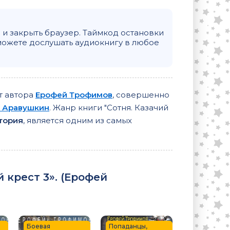
и закрыть браузер. Таймкод остановки
можете дослушать аудиокнигу в любое
от автора
Ерофей Трофимов
, совершенно
 Аравушкин
. Жанр книги "Сотня. Казачий
тория
, является одним из самых
крест 3». (
Ерофей
Боевая
Попаданцы,