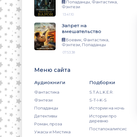
зи, Попаданцы
Попаданцы, Фантастика,
Фэнтези
13:41:10
Запрет на
вмешательство
Боевик, Фантастика,
Фэнтези, Попаданцы
07:53:38
Меню сайта
Аудиокниги
Подборки
Фантастика
S.T.A.L.K.E.R.
Фэнтези
S-T-I-K-S
Попаданцы
Истории на ночь
Детективы
Истории про
деревню
Роман, проза
Постапокалипсис
Ужасы и Мистика