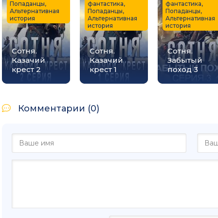
Попаданцы,
фантастика,
фантастика,
Альтернативная
Попаданцы,
Попаданцы,
история
Альтернативная
Альтернативная
история
история
Сотня.
Сотня.
Сотня.
Казачий
Казачий
Забытый
крест 2
крест 1
поход 3
Комментарии (0)