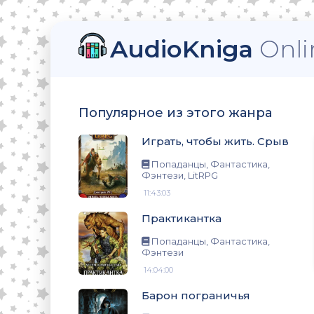
AudioKniga
Onli
тези, LitRPG
Популярное из этого жанра
Играть, чтобы жить. Срыв
нтези
Попаданцы, Фантастика,
Фэнтези, LitRPG
11:43:03
Практикантка
нтези
Попаданцы, Фантастика,
Фэнтези
14:04:00
о
Барон пограничья