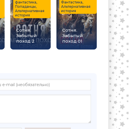
фантастика,
Фантастика,
Попаданцы,
Альтернативная
Альтернативная
история
история
Сотня.
Сотня.
Забытый
Забытый
поход 2
поход 01