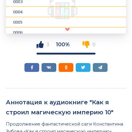
0003
0004
0005
0006
0007
100%
3
0
0008
0009
0010
0011
0012
Аннотация к аудиокниге "Как я
0013
строил магическую империю 10"
0014
Продолжение фантастической саги Константина
0015
Зубова «Как я строил магическую империю».