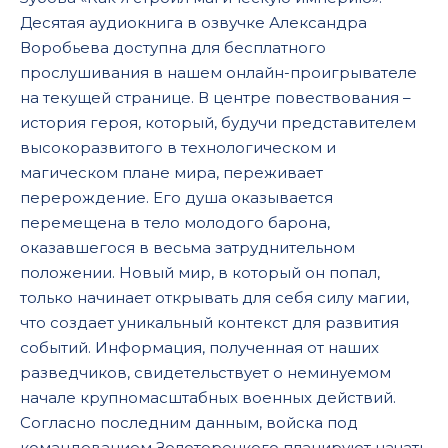
0016
Десятая аудиокнига в озвучке Александра
Воробьева доступна для бесплатного
0017
прослушивания в нашем онлайн-проигрывателе
0018
на текущей странице. В центре повествования –
0019
история героя, который, будучи представителем
высокоразвитого в технологическом и
0020
магическом плане мира, переживает
перерождение. Его душа оказывается
перемещена в тело молодого барона,
оказавшегося в весьма затруднительном
положении. Новый мир, в который он попал,
только начинает открывать для себя силу магии,
что создает уникальный контекст для развития
событий. Информация, полученная от наших
разведчиков, свидетельствует о неминуемом
начале крупномасштабных военных действий.
Согласно последним данным, войска под
командованием Золоторецкого планируют начать