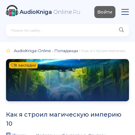
AudioKniga
Online
.Ru
Войти
AudioKniga-Online
»
Попаданцы
» Как я строил магическую империю 10
В закладки
Как я строил магическую империю
10