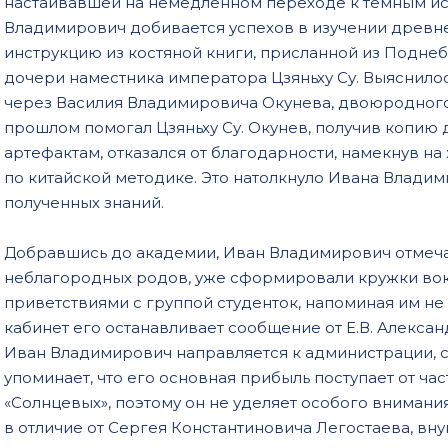
настаивавшей на немедленном переходе к темным ис
Владимирович добивается успехов в изучении древн
инструкцию из костяной книги, присланной из Поднебе
дочери наместника императора Цзяньху Су. Выяснилось
через Василия Владимировича Окунева, двоюродног
прошлом помогал Цзяньху Су. Окунев, получив копи
артефактам, отказался от благодарности, намекнув на
по китайской методике. Это натолкнуло Ивана Влади
полученных знаний.
Добравшись до академии, Иван Владимирович отмечает
неблагородных родов, уже сформировали кружки вок
приветствиями с группой студенток, напоминая им не о
кабинет его останавливает сообщение от Е.В. Алексан
Иван Владимирович направляется к администрации, с
упоминает, что его основная прибыль поступает от ча
«Солнцевых», поэтому он не уделяет особого вниман
в отличие от Сергея Константиновича Легостаева, вну