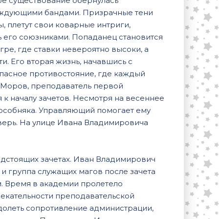
ое существование обернулась
аждующими бандами. Призрачные тени
 плетут свои коварные интриги,
ь его союзниками. Попаданец становится
ре, где ставки невероятно высоки, а
и. Его вторая жизнь, начавшись с
пасное противостояние, где каждый
ч Моров, преподаватель первой
к началу зачетов. Несмотря на весеннее
 особняка. Управляющий помогает ему
дверь. На улице Ивана Владимировича
дстоящих зачетах. Иван Владимирович
 и группа служащих магов после зачета
. Время в академии пролетело
влекательности преподавательской
одолеть сопротивление администрации,