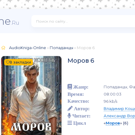
ne
.Ru
AudioKniga-Online
»
Попаданцы
» Моров 6
Моров 6
В закладки
Жанр:
Попаданцы, Фа
Время:
08:00:03
Качество:
96 kb/s
Автор:
Владимир Кощ
Читает:
Александр Во
Цикл
«
Моров
»
(6)