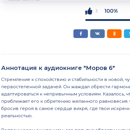
morov-tom-6-07
100%
3
morov-tom-6-08
morov-tom-6-09
morov-tom-6-10
morov-tom-6-11
morov-tom-6-12
Аннотация к аудиокниге "Моров 6"
morov-tom-6-13
Стремление к спокойствию и стабильности в новой, ч
morov-tom-6-14
первостепенной задачей. Он жаждал обрести гармонию
morov-tom-6-15
адаптироваться к непривычным условиям. Казалось, ч
приближает его к обретению желанного равновесия. 
morov-tom-6-16
бросив героя в самое сердце вихря, где твои искре
morov-tom-6-17
реальностью.
morov-tom-6-18