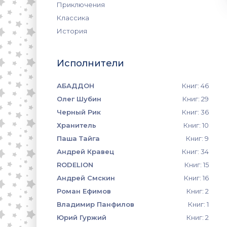
Приключения
Классика
История
Исполнители
АБАДДОН
Книг: 46
Олег Шубин
Книг: 29
Черный Рик
Книг: 36
Хранитель
Книг: 10
Паша Тайга
Книг: 9
Андрей Кравец
Книг: 34
RODELION
Книг: 15
Андрей Смскин
Книг: 16
Роман Ефимов
Книг: 2
Владимир Панфилов
Книг: 1
Юрий Гуржий
Книг: 2