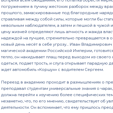
Вопреки всем ожиданиям, его попытка обрести мирн
morov-tom-6-19
погружением в пучину жестоких разборок между вр
morov-tom-6-20
прошлого, замаскированные под благородные наряды,
стравливая между собой силы, которые могли бы стат
morov-tom-6-21
невольным наблюдателем, а затем и пешкой в чужой иг
morov-tom-6-22
цену жизней определяют лишь алчность и жажда власт
morov-tom-6-23
надеждой на лучшее, стремительно превращается в о
новый день несёт в себе угрозу... Иван Владимирови
morov-tom-6-24
магической академии Российской Империи, готовится 
morov-tom-6-25
тепло, он накидывает плащ перед выходом из своего
одеться, подает трость, и слуга открывает парадную 
ждет автомобиль «Коршун» с водителем Сергеем.
Переезд в академию проходит в размышлениях о пре
преподавал студентам универсальные знания о чарах,
должна перейти к изучению более специфических тем
незаметно, что, по его мнению, свидетельствует об у
деятельности. Он вспоминает, что ему пришлось пре