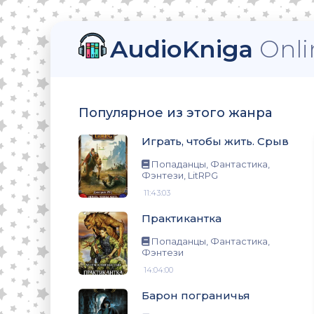
AudioKniga
Onli
тези, LitRPG
Популярное из этого жанра
Играть, чтобы жить. Срыв
нтези
Попаданцы, Фантастика,
Фэнтези, LitRPG
11:43:03
Практикантка
нтези
Попаданцы, Фантастика,
Фэнтези
14:04:00
о
Барон пограничья