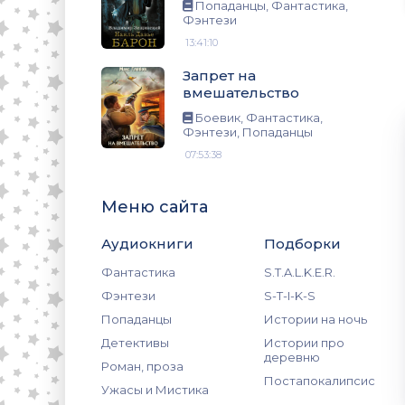
зи, Попаданцы
Попаданцы, Фантастика,
Фэнтези
13:41:10
Запрет на
вмешательство
Боевик, Фантастика,
Фэнтези, Попаданцы
07:53:38
Меню сайта
Аудиокниги
Подборки
Фантастика
S.T.A.L.K.E.R.
Фэнтези
S-T-I-K-S
Попаданцы
Истории на ночь
Детективы
Истории про
деревню
Роман, проза
Постапокалипсис
Ужасы и Мистика