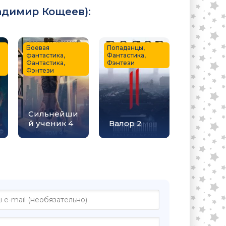
адимир Кощеев
):
Боевая
Попаданцы,
фантастика,
Фантастика,
Фантастика,
Фэнтези
Фэнтези
Сильнейши
й ученик 4
Валор 2