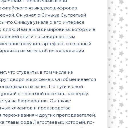
кусствам. Параллельно Иван
екитайского языка, расшифровав
сной. Он узнал о Синьхуа Су, третьей
, что Синьхуа узнала о его интересе
о дядю Ивана Владимировича, который в
ю древней книги по совершенным
 желание получить артефакт, созданный
мировича на мысль об использовании
, что студенты, в том числе из
руг дворянских семей. Он обменивается
паздывать на зачет. По пути в свой
дровой с просьбой посетить планерку.
етуя на бюрократию. Он также
стных клиентов и производства
ия переживаниям других преподавателей,
ка главы рода Легостаевых, который, по-