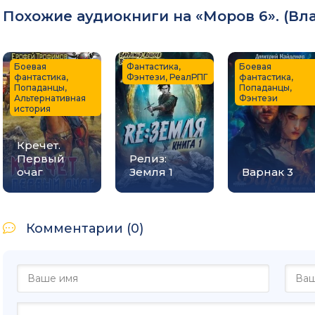
Похожие аудиокниги на «Моров 6». (
Вл
Боевая
Фантастика,
Боевая
фантастика,
Фэнтези, РеалРПГ
фантастика,
Попаданцы,
Попаданцы,
Альтернативная
Фэнтези
история
Кречет.
Первый
Релиз:
очаг
Земля 1
Варнак 3
Комментарии (0)