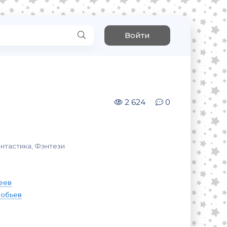
Войти
2 624
0
нтастика, Фэнтези
еев
робьев