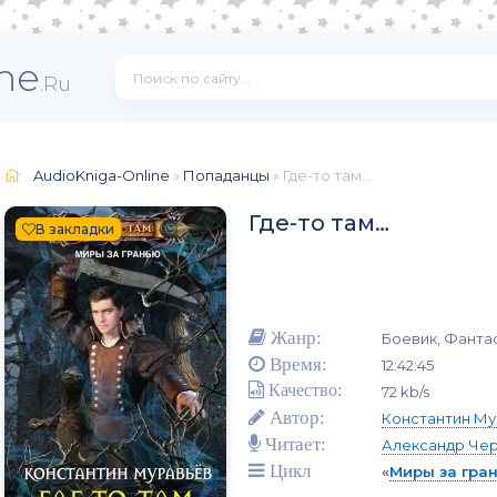
ne
.Ru
AudioKniga-Online
»
Попаданцы
» Где-то там…
Где-то там…
В закладки
Жанр:
Боевик, Фанта
Время:
12:42:45
Качество:
72 kb/s
Автор:
Константин Му
Читает:
Александр Че
Цикл
«
Миры за гра