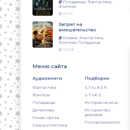
зи, Попаданцы
Попаданцы, Фантастика,
Фэнтези
13:41:10
Запрет на
вмешательство
Боевик, Фантастика,
Фэнтези, Попаданцы
07:53:38
Меню сайта
Аудиокниги
Подборки
Фантастика
S.T.A.L.K.E.R.
Фэнтези
S-T-I-K-S
Попаданцы
Истории на ночь
Детективы
Истории про
деревню
Роман, проза
Постапокалипсис
Ужасы и Мистика