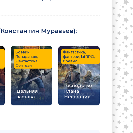
(
Константин Муравьев
):
Боевик,
Фантастика,
Попаданцы,
фэнтези, LitRPG,
Фантастика,
Боевик
Фэнтези
Господство
Дальняя
Клана
застава
Неспящих