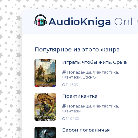
AudioKniga
Onli
тези, LitRPG
Популярное из этого жанра
Играть, чтобы жить. Срыв
нтези
Попаданцы, Фантастика,
Фэнтези, LitRPG
11:43:03
Практикантка
нтези
Попаданцы, Фантастика,
Фэнтези
14:04:00
о
Барон пограничья