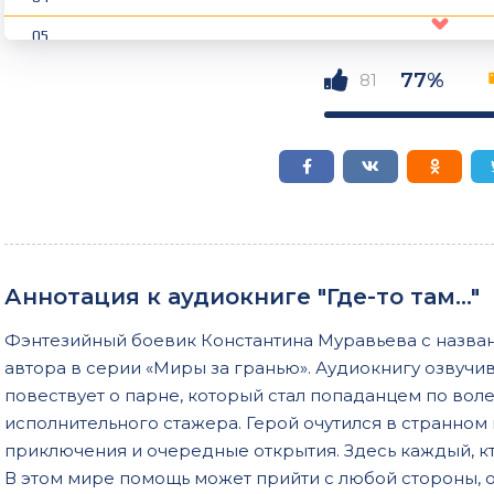
05
06
77%
81
07
08
09
Аннотация к аудиокниге "Где-то там…"
Фэнтезийный боевик Константина Муравьева с названи
автора в серии «Миры за гранью». Аудиокнигу озвуч
повествует о парне, который стал попаданцем по вол
исполнительного стажера. Герой очутился в странном 
приключения и очередные открытия. Здесь каждый, кто 
В этом мире помощь может прийти с любой стороны, о