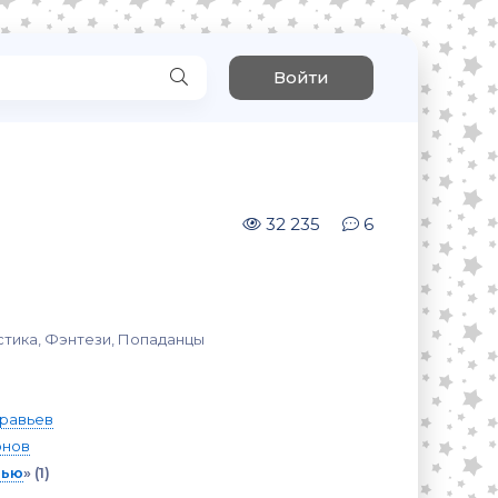
Войти
32 235
6
стика, Фэнтези, Попаданцы
равьев
рнов
нью
»
(1)