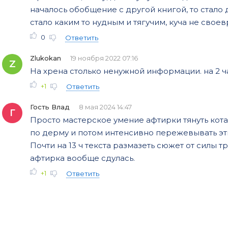
началось обобщение с другой книгой, то стало
стало каким то нудным и тягучим, куча не сво
0
Ответить
Zlukokan
19 ноября 2022 07:16
Z
На хрена столько ненужной информации. на 2 ча
+1
Ответить
Гость Влад
8 мая 2024 14:47
Г
Просто мастерское умение афтирки тянуть кота
по дерму и потом интенсивно пережевывать эт
Почти на 13 ч текста размазеть сюжет от силы т
афтирка вообще сдулась.
+1
Ответить