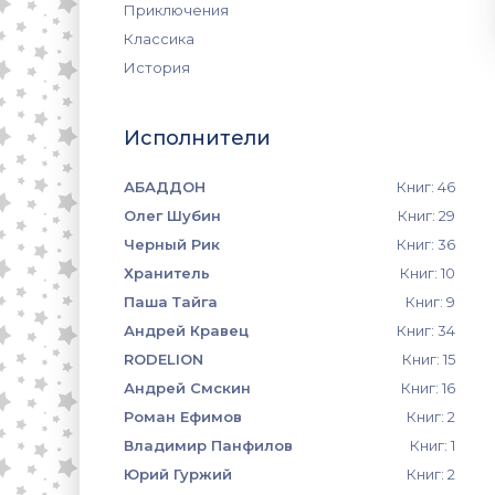
Приключения
Классика
История
Исполнители
АБАДДОН
Книг: 46
Олег Шубин
Книг: 29
Черный Рик
Книг: 36
Хранитель
Книг: 10
Паша Тайга
Книг: 9
Андрей Кравец
Книг: 34
RODELION
Книг: 15
Андрей Смскин
Книг: 16
Роман Ефимов
Книг: 2
Владимир Панфилов
Книг: 1
Юрий Гуржий
Книг: 2