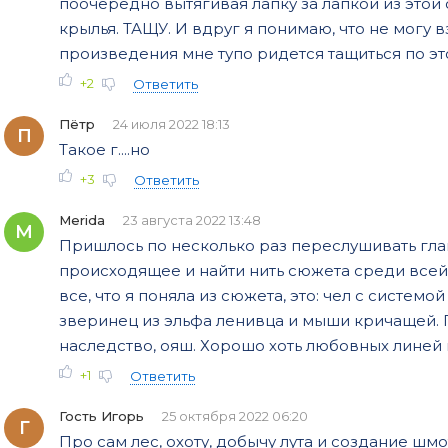
поочерёдно вытягивая лапку за лапкой из этой
крылья. ТАЩУ. И вдруг я понимаю, что не могу в
произведения мне тупо ридется тащиться по это
+2
Ответить
Пётр
24 июля 2022 18:13
П
Такое г....но
+3
Ответить
Merida
23 августа 2022 13:48
M
Пришлось по несколько раз переслушивать глав
происходящее и найти нить сюжета среди всей 
все, что я поняла из сюжета, это: чел с системой
зверинец из эльфа ленивца и мыши кричащей. 
наследство, ояш. Хорошо хоть любовных линей 
+1
Ответить
Гость Игорь
25 октября 2022 06:20
Г
Про сам лес, охоту, добычу лута и создание шмо