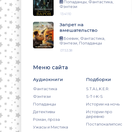
зи, Попаданцы
Попаданцы, Фантастика,
Фэнтези
13:41:10
Запрет на
вмешательство
Боевик, Фантастика,
Фэнтези, Попаданцы
07:53:38
Меню сайта
Аудиокниги
Подборки
Фантастика
S.T.A.L.K.E.R.
Фэнтези
S-T-I-K-S
Попаданцы
Истории на ночь
Детективы
Истории про
деревню
Роман, проза
Постапокалипсис
Ужасы и Мистика