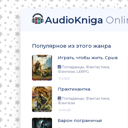
AudioKniga
Onli
тези, LitRPG
Популярное из этого жанра
Играть, чтобы жить. Срыв
нтези
Попаданцы, Фантастика,
Фэнтези, LitRPG
11:43:03
Практикантка
нтези
Попаданцы, Фантастика,
Фэнтези
14:04:00
о
Барон пограничья