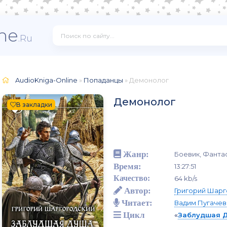
ne
.Ru
AudioKniga-Online
»
Попаданцы
» Демонолог
Демонолог
В закладки
Жанр:
Боевик, Фанта
Время:
13:27:51
Качество:
64 kb/s
Автор:
Григорий Шарг
Читает:
Вадим Пугачев
Цикл
«
Заблудшая 