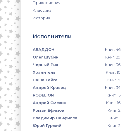
Приключения
Классика
История
Исполнители
АБАДДОН
Книг: 46
Олег Шубин
Книг: 29
Черный Рик
Книг: 36
Хранитель
Книг: 10
Паша Тайга
Книг: 9
Андрей Кравец
Книг: 34
RODELION
Книг: 15
Андрей Смскин
Книг: 16
Роман Ефимов
Книг: 2
Владимир Панфилов
Книг: 1
Юрий Гуржий
Книг: 2