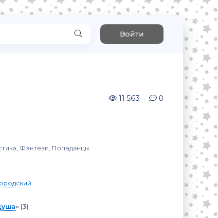
Войти
11 563
0
стика, Фэнтези, Попаданцы
ородский
Душа
»
(3)