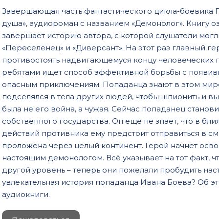
Завершающая часть фантастического цикла-боевика 
душа», аудиороман с названием «Демонолог». Книгу о
завершает историю автора, с которой слушатели могл
«Переселенец» и «Диверсант». На этот раз главный ге
противостоять надвигающемуся концу человеческих г
ребятами ищет способ эффективной борьбы с появивш
опасным приключениям. Попаданца знают в этом мире
подселялся в тела других людей, чтобы шпионить и в
была не его война, а чужая. Сейчас попаданец станов
собственного государства. Он еще не знает, что в б
действий противника ему предстоит отправиться в см
проложена через целый континент. Герой начнет осво
настоящим демонологом. Всё указывает на тот факт, 
другой уровень – теперь они пожелали пробудить на
увлекательная история попаданца Ивана Боева? Об эт
аудиокниги.