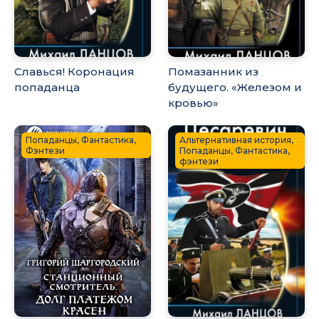
Славься! Коронация
Помазанник из
попаданца
будущего. «Железом и
кровью»
Попаданцы, Фантастика,
Альтернативная история,
Фэнтези
Попаданцы, Фантастика,
фэнтези