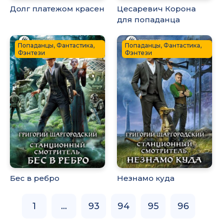
Долг платежом красен
Цесаревич Корона
для попаданца
Попаданцы, Фантастика,
Попаданцы, Фантастика,
Фэнтези
Фэнтези
Бес в ребро
Незнамо куда
1
...
93
94
95
96