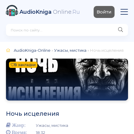
AudioKniga
Online
.Ru
Войти
AudioKniga-Online
»
Ужасы, мистика
» Ночь исцеления
В закладки
Ночь исцеления
Жанр:
Ужасы, мистика
Время:
18:32