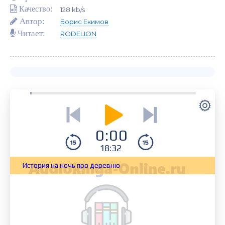
Качество:
128 kb/s
Автор:
Борис Екимов
Читает:
RODELION
0:00
18:32
История на ночь про деревню