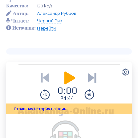
Качество:
128 kb/s
Автор:
Александр Рубцов
Читает:
Черный Рик
Источник:
Перейти
0:00
24:44
Страшная история на ночь