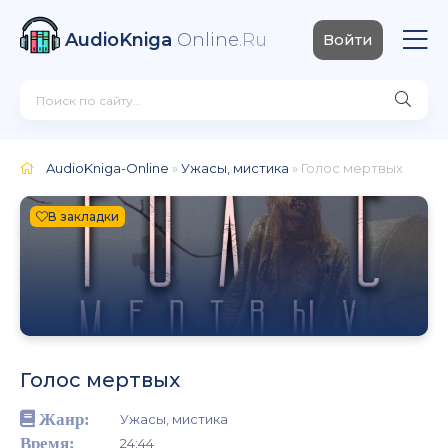
AudioKniga
Online
.Ru
Войти
AudioKniga-Online
»
Ужасы, мистика
» Голос мертвых
В закладки
Голос мертвых
Жанр:
Ужасы, мистика
Время:
24:44