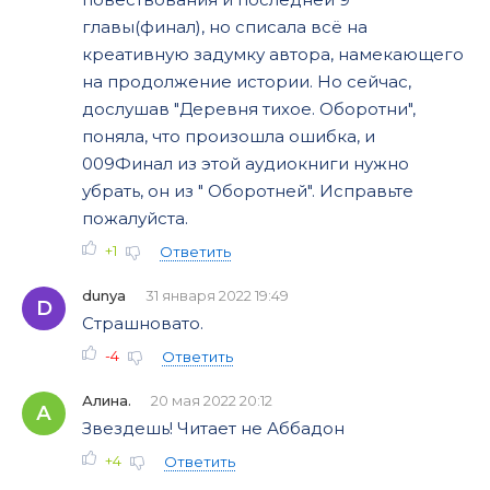
главы(финал), но списала всё на
креативную задумку автора, намекающего
на продолжение истории. Но сейчас,
дослушав "Деревня тихое. Оборотни",
поняла, что произошла ошибка, и
009Финал из этой аудиокниги нужно
убрать, он из " Оборотней". Исправьте
пожалуйста.
+1
Ответить
dunya
31 января 2022 19:49
D
Страшновато.
-4
Ответить
Алина.
20 мая 2022 20:12
А
Звездешь! Читает не Аббадон
+4
Ответить