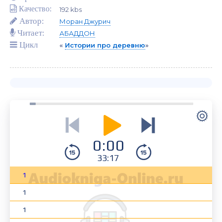
Качество:
192 kbs
Автор:
Моран Джурич
Читает:
АБАДДОН
Цикл
«
Истории про деревню
»
0:00
33:17
1
1
1