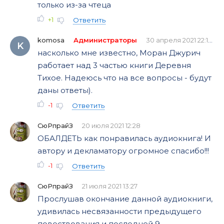
только из-за чтеца
+1
Ответить
komosa
Администраторы
30 апреля 2021 22:14
K
насколько мне известно, Моран Джурич
работает над 3 частью книги Деревня
Тихое. Надеюсь что на все вопросы - будут
даны ответы).
-1
Ответить
СюРпрайЗ
20 июля 2021 12:28
ОБАЛДЕТЬ как понравилась аудиокнига! И
автору и декламатору огромное спасибо!!!
-1
Ответить
СюРпрайЗ
21 июля 2021 13:27
Прослушав окончание данной аудиокниги,
удивилась несвязанности предыдущего
повествования и последней 9