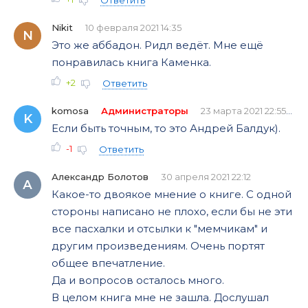
Ответить
Nikit
10 февраля 2021 14:35
N
Это же аббадон. Ридл ведёт. Мне ещё
понравилась книга Каменка.
+2
Ответить
komosa
Администраторы
23 марта 2021 22:55
K
Если быть точным, то это Андрей Балдук).
-1
Ответить
Александр Болотов
30 апреля 2021 22:12
А
Какое-то двоякое мнение о книге. С одной
стороны написано не плохо, если бы не эти
все пасхалки и отсылки к "мемчикам" и
другим произведениям. Очень портят
общее впечатление.
Да и вопросов осталось много.
В целом книга мне не зашла. Дослушал