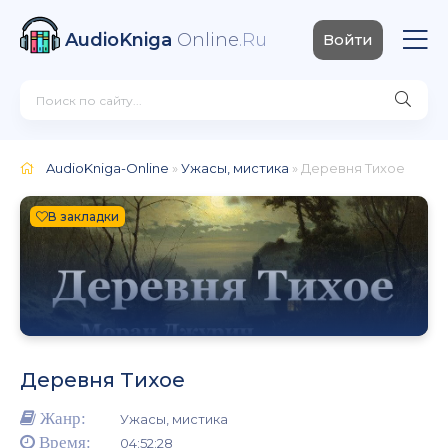
AudioKniga
Online
.Ru
Войти
AudioKniga-Online
»
Ужасы, мистика
» Деревня Тихое
В закладки
Деревня Тихое
Жанр:
Ужасы, мистика
Время:
04:52:28