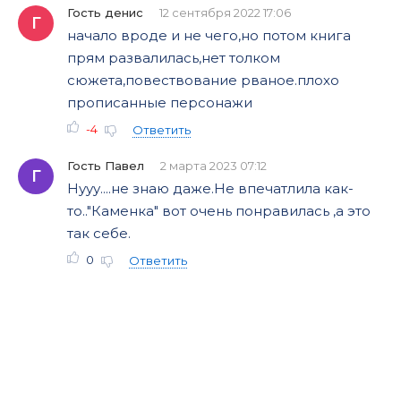
Гость денис
12 сентября 2022 17:06
Г
начало вроде и не чего,но потом книга
прям развалилась,нет толком
сюжета,повествование рваное.плохо
прописанные персонажи
-4
Ответить
Гость Павел
2 марта 2023 07:12
Г
Нууу....не знаю даже.Не впечатлила как-
то.."Каменка" вот очень понравилась ,а это
так себе.
0
Ответить