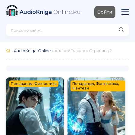
AudioKniga
Online
.Ru
Войти
AudioKniga-Online
» Андрей Ткачев » Страница 2
Попаданцы, Фантастика
Попаданцы, Фантастика,
Фэнтези