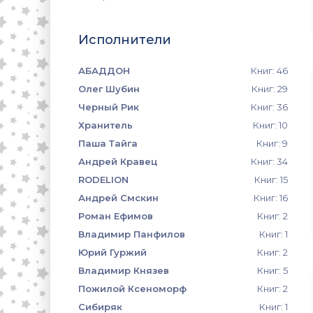
Исполнители
АБАДДОН
Книг: 46
Олег Шубин
Книг: 29
Черный Рик
Книг: 36
Хранитель
Книг: 10
Паша Тайга
Книг: 9
Андрей Кравец
Книг: 34
RODELION
Книг: 15
Андрей Смскин
Книг: 16
Роман Ефимов
Книг: 2
Владимир Панфилов
Книг: 1
Юрий Гуржий
Книг: 2
Владимир Князев
Книг: 5
Пожилой Ксеноморф
Книг: 2
Сибиряк
Книг: 1