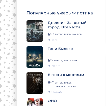
Популярные ужасы/мистика
Дневник. Закрытый
город. Все части.
Фантастика, ужасы
1:02:18
Тени Былого
Ужасы, мистика
13:03:57
В гости к мертвым
Фантастика,
Постапокалипсис
09:44:46
ОНО