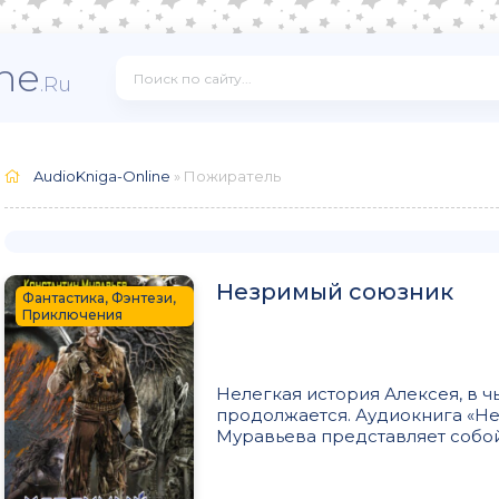
ne
.Ru
AudioKniga-Online
» Пожиратель
Незримый союзник
Фантастика, Фэнтези,
Приключения
Нелегкая история Алексея, в 
продолжается. Аудиокнига «Не
Муравьева представляет собой