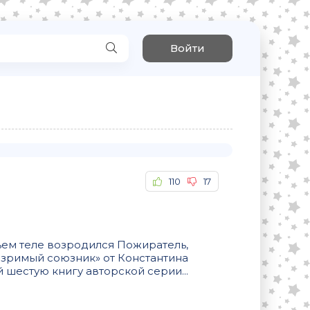
Войти
110
17
чьем теле возродился Пожиратель,
зримый союзник» от Константина
 шестую книгу авторской серии...