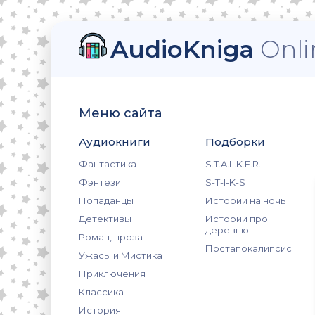
AudioKniga
Onli
Меню сайта
Аудиокниги
Подборки
Фантастика
S.T.A.L.K.E.R.
Фэнтези
S-T-I-K-S
Попаданцы
Истории на ночь
Детективы
Истории про
деревню
Роман, проза
Постапокалипсис
Ужасы и Мистика
Приключения
Классика
История