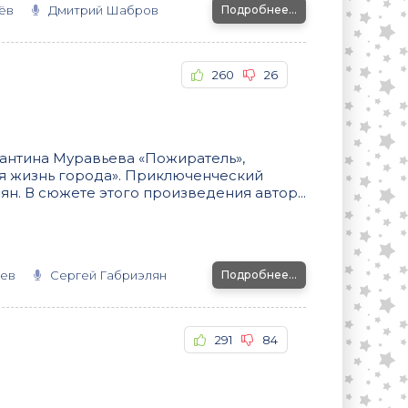
ёв
Дмитрий Шабров
Подробнее...
260
26
тантина Муравьева «Пожиратель»,
я жизнь города». Приключенческий
н. В сюжете этого произведения автор...
ьев
Сергей Габриэлян
Подробнее...
291
84