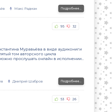
ьёв
Макс Радман
Подробнее...
95
32
стантина Муравьёва в виде аудикониги
пятый том авторского цикла
ожно прослушать онлайн в исполнении...
ёв
Дмитрий Шабров
Подробнее...
53
26