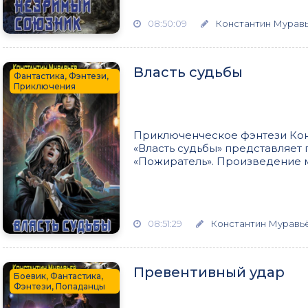
08:50:09
Константин Мурав
Власть судьбы
Фантастика, Фэнтези,
Приключения
Приключенческое фэнтези Кон
«Власть судьбы» представляет 
«Пожиратель». Произведение м
08:51:29
Константин Муравь
Превентивный удар
Боевик, Фантастика,
Фэнтези, Попаданцы