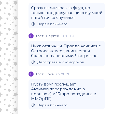
Сразу извиняюсь за флуд, но
только что дослушал цикл и у моей
пятой точке случился
Вера в ближнего
Г
Гость Сергей
07.08.26
Цикл отличный. Правда начиная с
Острова невест, книги стали
более пошловатыми. Чтец выше
Дело трезвых скоморохов
Г
Гость Тоха
07.08.26
Пусть друг послушает
Антимаг(перерождение в
прошлом) и 13(про попаданца в
ММОрПГ).
Вера в ближнего