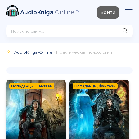
AudioKniga
Online
.Ru
Войти
AudioKniga-Online
» Практическая психология
Попаданцы, Фэнтези
Попаданцы, Фэнтези