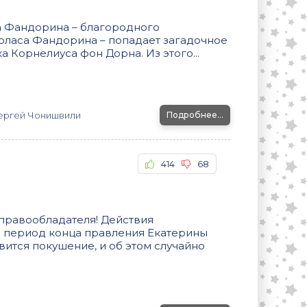
а Фандорина – благородного
оласа Фандорина – попадает загадочное
 Корнелиуса фон Дорна. Из этого...
ергей Чонишвили
Подробнее...
414
68
правообладателя! Действия
 в период конца правления Екатерины
вится покушение, и об этом случайно