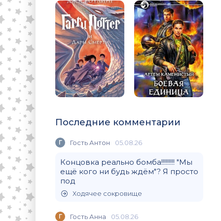
Последние комментарии
Г
Гость Антон
05.08.26
Концовка реально бомба!!!!!!!!! "Мы
ещё кого ни будь ждём"? Я просто
под
Ходячее сокровище
Г
Гость Анна
05.08.26