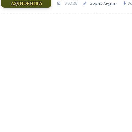
15:37:26
Борис Акунин
А