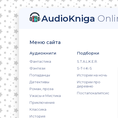
AudioKniga
Onli
Меню сайта
Аудиокниги
Подборки
Фантастика
S.T.A.L.K.E.R.
Фэнтези
S-T-I-K-S
Попаданцы
Истории на ночь
Детективы
Истории про
деревню
Роман, проза
Постапокалипсис
Ужасы и Мистика
Приключения
Классика
История