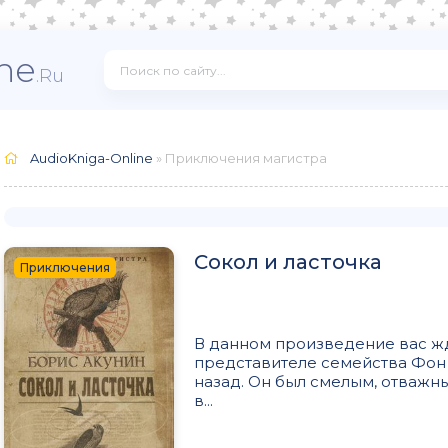
ne
.Ru
AudioKniga-Online
» Приключения магистра
Сокол и ласточка
Приключения
В данном произведение вас ж
представителе семейства Фон 
назад. Он был смелым, отважн
в...