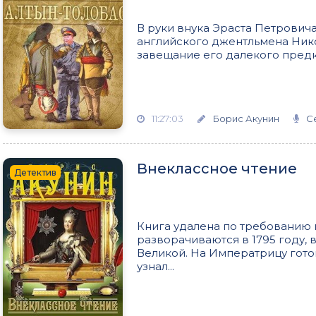
В руки внука Эраста Петрович
английского джентльмена Ник
завещание его далекого предка
11:27:03
Борис Акунин
С
Внеклассное чтение
Детектив
Книга удалена по требованию 
разворачиваются в 1795 году,
Великой. На Императрицу гото
узнал...