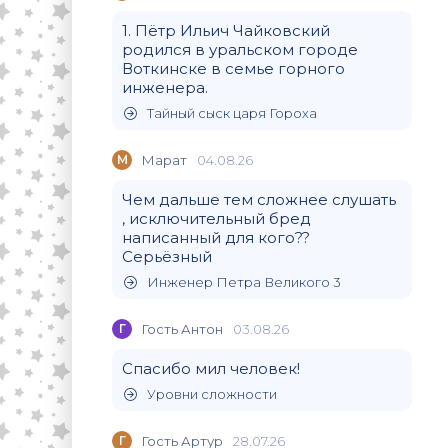
1. Пётр Ильич Чайковский
родился в уральском городе
Воткинске в семье горного
инженера.
Тайный сыск царя Гороха
М
Марат
04.08.26
Чем дальше тем сложнее слушать
, исключительный бред
написанный для кого??
Серьёзный
Инженер Петра Великого 3
Г
Гость Антон
03.08.26
Спасибо мил человек!
Уровни сложности
Г
Гость Артур
28.07.26