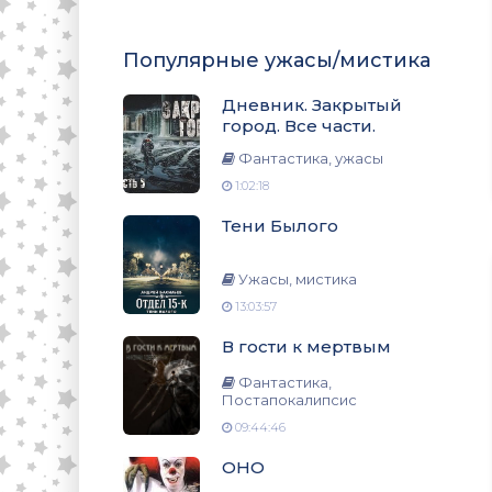
Популярные ужасы/мистика
Дневник. Закрытый
город. Все части.
Фантастика, ужасы
1:02:18
Тени Былого
Ужасы, мистика
13:03:57
В гости к мертвым
Фантастика,
Постапокалипсис
09:44:46
ОНО