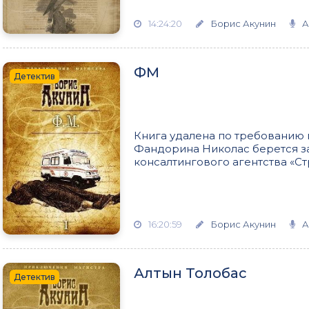
14:24:20
Борис Акунин
А
ФМ
Детектив
Книга удалена по требованию 
Фандорина Николас берется за 
консалтингового агентства «Стр
16:20:59
Борис Акунин
А
Алтын Толобас
Детектив