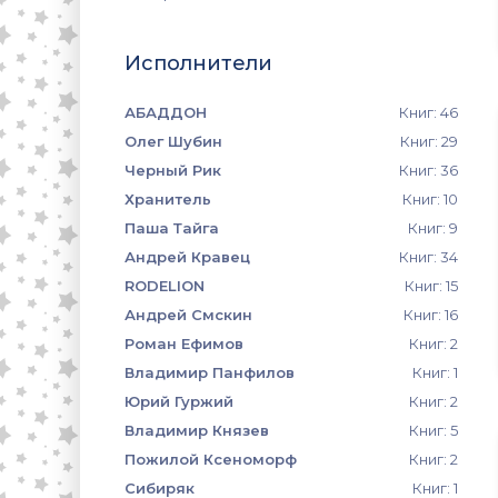
Исполнители
АБАДДОН
Книг: 46
Олег Шубин
Книг: 29
Черный Рик
Книг: 36
Хранитель
Книг: 10
Паша Тайга
Книг: 9
Андрей Кравец
Книг: 34
RODELION
Книг: 15
Андрей Смскин
Книг: 16
Роман Ефимов
Книг: 2
Владимир Панфилов
Книг: 1
Юрий Гуржий
Книг: 2
Владимир Князев
Книг: 5
Пожилой Ксеноморф
Книг: 2
Сибиряк
Книг: 1