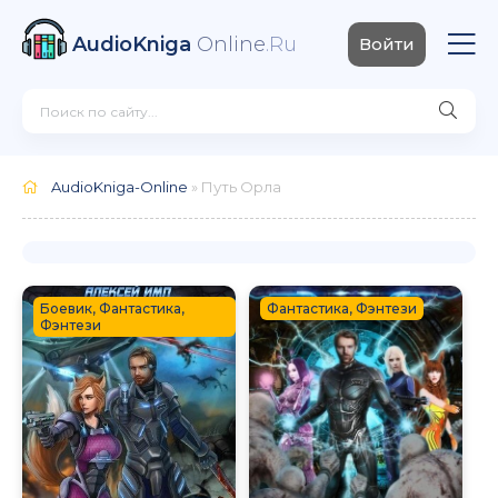
AudioKniga
Online
.Ru
Войти
AudioKniga-Online
» Путь Орла
Боевик, Фантастика,
Фантастика, Фэнтези
Фэнтези