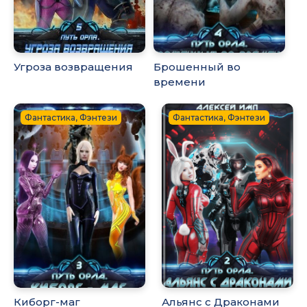
Угроза возвращения
Брошенный во
времени
Фантастика, Фэнтези
Фантастика, Фэнтези
Киборг-маг
Альянс с Драконами