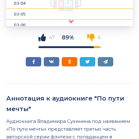
03-04
03-05
03-06
03-07
89%
47
6
03-08
03-09
03-10
03-11
03-12
Аннотация к аудиокниге "По пути
03-13
мечты"
03-14
Аудиокнига Владимира Сухинина под названием
03-15
«По пути мечты» представляет третью часть
авторской серии фэнтези с попаданцем в