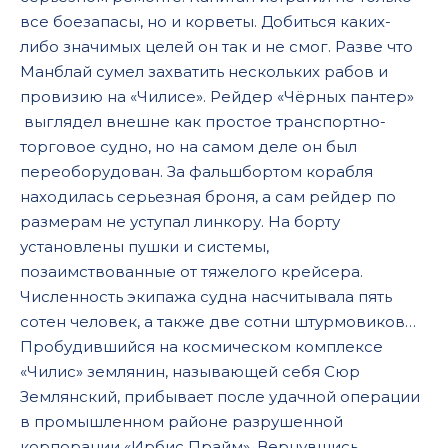
все боезапасы, но и корветы. Добиться каких-
либо значимых целей он так и не смог. Разве что
Манблай сумел захватить нескольких рабов и
провизию на «Чилисе». Рейдер «Чёрных пантер»
выглядел внешне как простое транспортно-
торговое судно, но на самом деле он был
переоборудован. За фальшбортом корабля
находилась серьезная броня, а сам рейдер по
размерам не уступал линкору. На борту
установлены пушки и системы,
позаимствованные от тяжелого крейсера.
Численность экипажа судна насчитывала пять
сотен человек, а также две сотни штурмовиков…
Пробудившийся на космическом комплексе
«Чилис» землянин, называющей себя Сюр
Землянский, прибывает после удачной операции
в промышленном районе разрушенной
корпорации «Ирбис Прайм». Вернувшись,