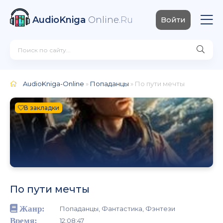
AudioKniga
Online
.Ru
Войти
AudioKniga-Online
»
Попаданцы
» По пути мечты
В закладки
По пути мечты
Жанр:
Попаданцы, Фантастика, Фэнтези
Время:
12:08:47