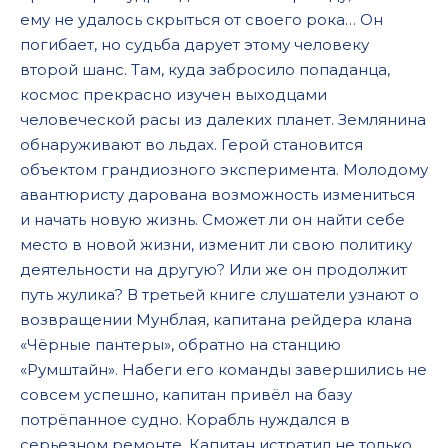
ему не удалось скрыться от своего рока… Он
погибает, но судьба дарует этому человеку
второй шанс. Там, куда забросило попаданца,
космос прекрасно изучен выходцами
человеческой расы из далеких планет. Землянина
обнаруживают во льдах. Герой становится
объектом грандиозного эксперимента. Молодому
авантюристу дарована возможность измениться
и начать новую жизнь. Сможет ли он найти себе
место в новой жизни, изменит ли свою политику
деятельности на другую? Или же он продолжит
путь жулика? В третьей книге слушатели узнают о
возвращении Мунблая, капитана рейдера клана
«Чёрные пантеры», обратно на станцию
«Румштайн». Набеги его команды завершились не
совсем успешно, капитан привёл на базу
потрёпанное судно. Корабль нуждался в
серьезном ремонте. Капитан истратил не только