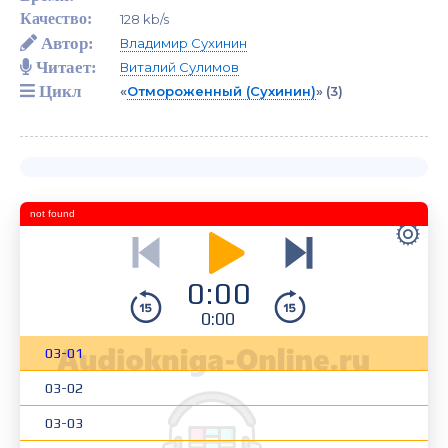
Качество:
128 kb/s
Автор:
Владимир Сухинин
Читает:
Виталий Сулимов
Цикл
«
Отмороженный (Сухинин)
»
(3)
not found
0:00
0:00
03-01
03-02
03-03