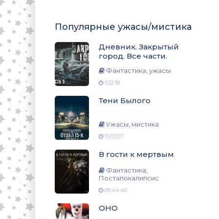
Популярные ужасы/мистика
Дневник. Закрытый
город. Все части.
Фантастика, ужасы
1:02:18
Тени Былого
Ужасы, мистика
13:03:57
В гости к мертвым
Фантастика,
Постапокалипсис
09:44:46
ОНО