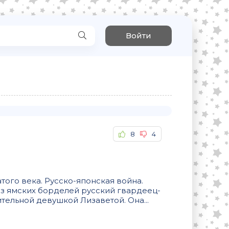
Войти
8
4
того века. Русско-японская война.
з ямских борделей русский гвардеец-
тельной девушкой Лизаветой. Она...