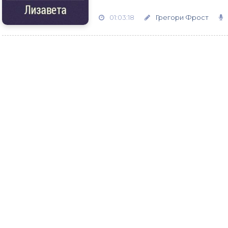
01:03:18
Грегори Фрост