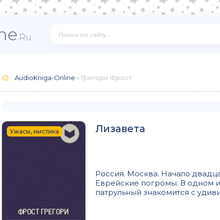
ne
.Ru
AudioKniga-Online
» Грегори Фрост
Лизавета
Ужасы, мистика
Россия. Москва. Начало двадца
Еврейские погромы. В одном и
патрульный знакомится с удиви