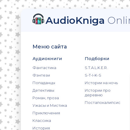
AudioKniga
Onli
Меню сайта
Аудиокниги
Подборки
Фантастика
S.T.A.L.K.E.R.
Фэнтези
S-T-I-K-S
Попаданцы
Истории на ночь
Детективы
Истории про
деревню
Роман, проза
Постапокалипсис
Ужасы и Мистика
Приключения
Классика
История