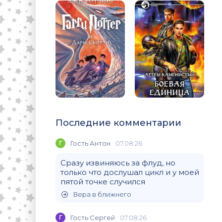
Последние комментарии
Г
Гость Антон
07.08.26
Сразу извиняюсь за флуд, но
только что дослушал цикл и у моей
пятой точке случился
Вера в ближнего
Г
Гость Сергей
07.08.26