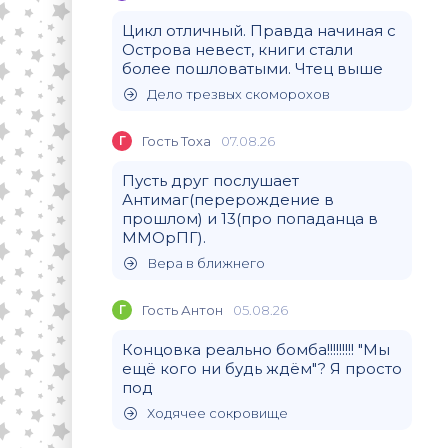
Цикл отличный. Правда начиная с
Острова невест, книги стали
более пошловатыми. Чтец выше
Дело трезвых скоморохов
Г
Гость Тоха
07.08.26
Пусть друг послушает
Антимаг(перерождение в
прошлом) и 13(про попаданца в
ММОрПГ).
Вера в ближнего
Г
Гость Антон
05.08.26
Концовка реально бомба!!!!!!!!! "Мы
ещё кого ни будь ждём"? Я просто
под
Ходячее сокровище