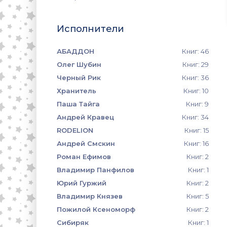
Исполнители
АБАДДОН
Книг: 46
Олег Шубин
Книг: 29
Черный Рик
Книг: 36
Хранитель
Книг: 10
Паша Тайга
Книг: 9
Андрей Кравец
Книг: 34
RODELION
Книг: 15
Андрей Смскин
Книг: 16
Роман Ефимов
Книг: 2
Владимир Панфилов
Книг: 1
Юрий Гуржий
Книг: 2
Владимир Князев
Книг: 5
Пожилой Ксеноморф
Книг: 2
Сибиряк
Книг: 1