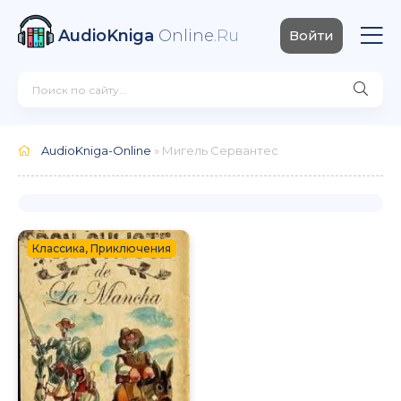
AudioKniga
Online
.Ru
Войти
AudioKniga-Online
» Мигель Сервантес
Классика, Приключения