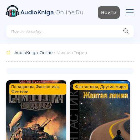
AudioKniga
Online
.Ru
Войти
AudioKniga-Online
» Михаил Тырин
Попаданцы, Фантастика,
Фантастика, Другие миры
Фэнтези