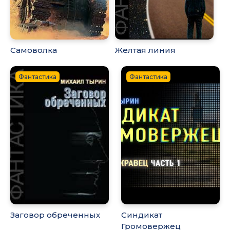
Самоволка
Желтая линия
Фантастика
Фантастика
Заговор обреченных
Синдикат
Громовержец