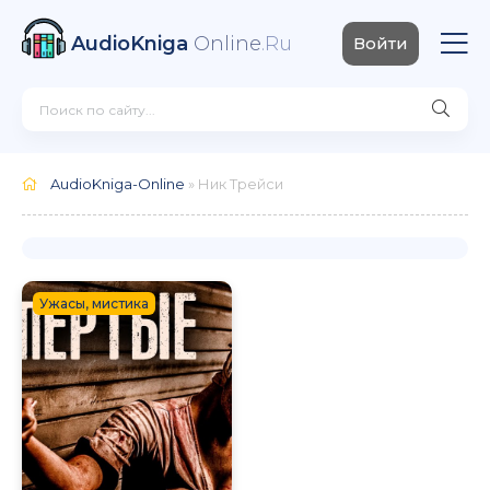
AudioKniga
Online
.Ru
Войти
AudioKniga-Online
» Ник Трейси
Ужасы, мистика