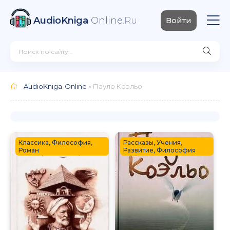
AudioKniga
Online
.Ru
Войти
AudioKniga-Online
» Пауло Коэльо
Классика, Философия,
Рассказы, Учения,
Роман
Развитие, Философия