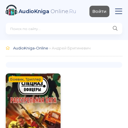
AudioKniga
Online
.Ru
Войти
AudioKniga-Online
» Андрей Бригиневич
Боевик, Триллер