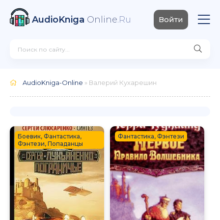
AudioKniga
Online
.Ru
Войти
AudioKniga-Online
» Валерий Кухарешин
Боевик, Фантастика,
Фантастика, Фэнтези
Фэнтези, Попаданцы