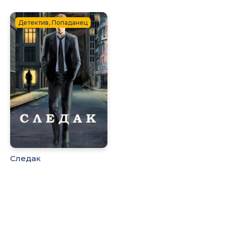
Детектив, Попаданец
Следак