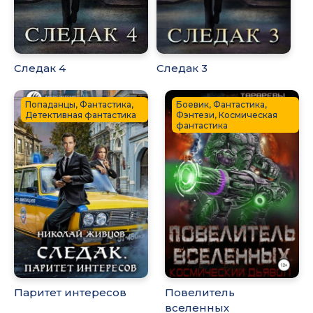
Следак 4
Следак 3
Попаданцы, Фантастика,
Боевик, Фантастика,
Детективная фантастика
Фэнтези, Космическая
фантастика
Паритет интересов
Повелитель
вселенных