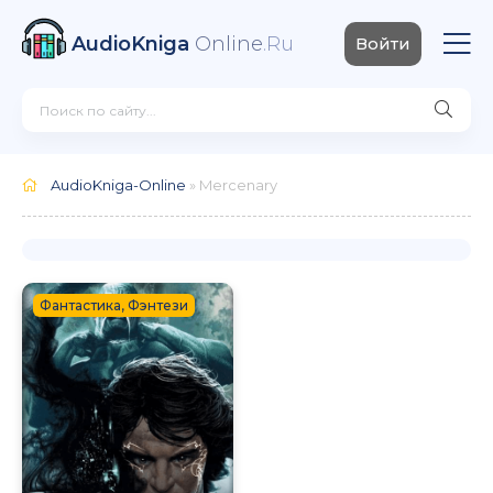
AudioKniga
Online
.Ru
Войти
AudioKniga-Online
» Mercenary
Фантастика, Фэнтези